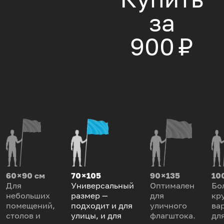
за
900 ₽
60 × 90 см
70 × 105
90 × 135
100
Для
Универсальный
Оптимален
Бо
небольших
размер —
для
кр
помещений,
подходит и для
уличного
ва
столов и
улицы, и для
флагштока.
дл