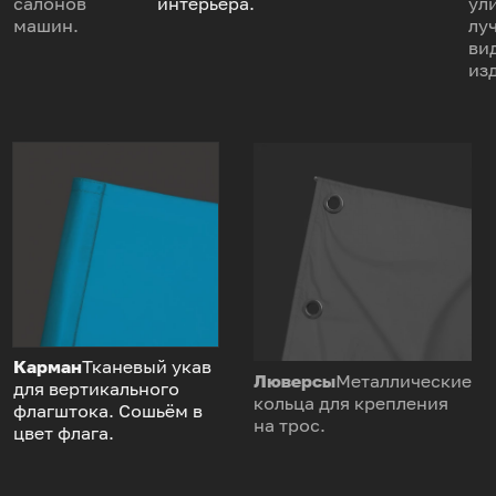
салонов
интерьера.
ул
машин.
лу
ви
из
Карман
Тканевый укав
Люверсы
Металлические
для вертикального
кольца для крепления
флагштока. Сошьём в
на трос.
цвет флага.