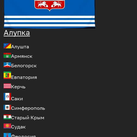
Алупка
Алушта
Армянск
Белогорск
Евпатория
Керчь
Саки
Симферополь
Старый Крым
Судак
Феодосия