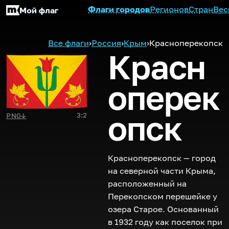
Флаги городов
Регионов
Стран
Вес
Мой флаг
Все флаги
›
Россия
›
Крым
›
Красноперекопск
Красн
оперек
опск
3:2
PNG
↓
Красноперекопск — город
на северной части Крыма,
расположенный на
Перекопском перешейке у
озера Старое. Основанный
в 1932 году как поселок при