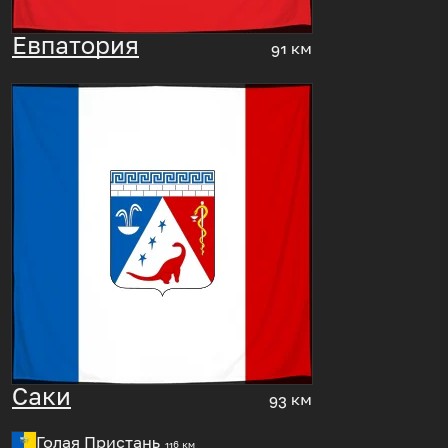
Евпатория
91 км
Саки
93 км
Голая Пристань
116 км