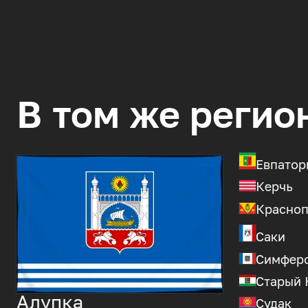
В том же регио
Евпатор
Керчь
Красноп
Саки
Симфер
Старый
Алупка
Судак