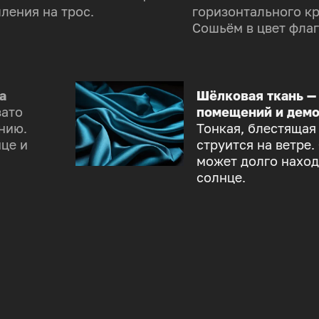
ления на трос.
горизонтального к
Сошьём в цвет флаг
а
Шёлковая ткань —
зато
помещений и демо
нию.
Тонкая, блестящая
це и
струится на ветре.
может долго наход
солнце.