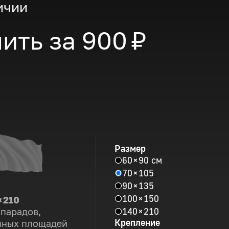
ичии
ить за
900 ₽
Размер
60 × 90 см
70 × 105
90 × 135
100 × 150
× 210
140 × 210
 парадов,
Крепление
пных площадей