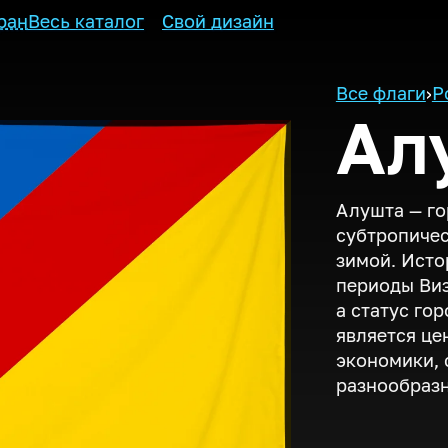
ран
Весь каталог
Свой дизайн
Все флаги
›
Р
Ал
Алушта — го
субтропичес
зимой. Исто
периоды Виз
а статус го
является це
экономики, 
разнообраз