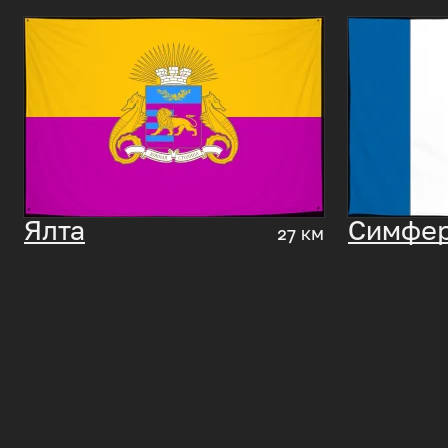
Ялта
Симфе
27 км