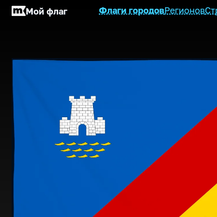
Флаги городов
Регионов
Ст
Мой флаг