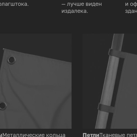
флагштока.
— лучше виден
и о
издалека.
здан
ы
Металлические кольца
Петли
Тканевые пет