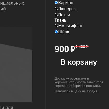
Карман
фициальных
Люверсы
ий.
Петли
Ткань
Мультифлаг
Шёлк
900 ₽
1 400 ₽
В корзину
Доставку расчитаем в
корзине: стоимость зависит от
города и габаритов посылки.
Флагшток в цену не входит.
ли для