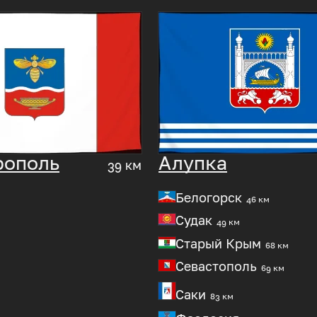
рополь
Алупка
39 км
Белогорск
46 км
Судак
49 км
Старый Крым
68 км
Севастополь
69 км
Саки
83 км