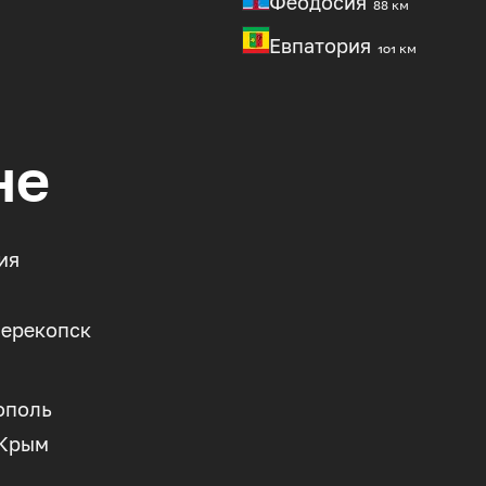
Феодосия
88 км
Евпатория
101 км
не
ия
ерекопск
ополь
 Крым