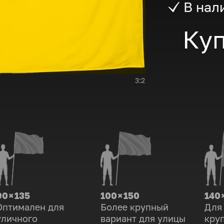
В нал
Куп
3:2
90 × 135
100 × 150
140 
Оптимален для
Более крупный
Для
уличного
вариант для улицы
кру