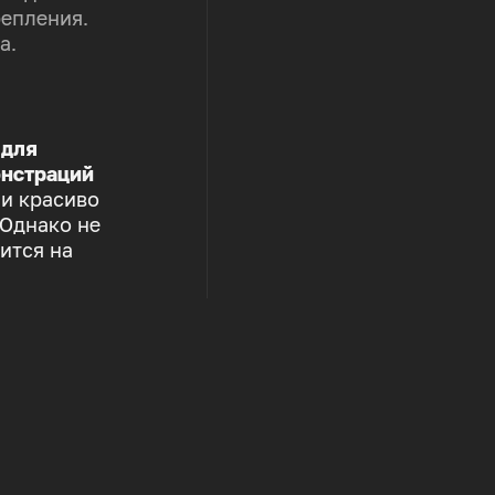
репления.
а.
 для
нстраций
 и красиво
 Однако не
ится на