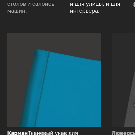
столов и салонов
и для улицы, и для
машин.
интерьера.
Карман
Тканевый укав для
Люверс