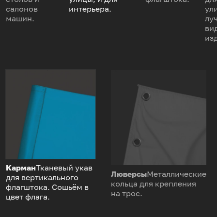
салонов
интерьера.
ул
машин.
лу
ви
из
Карман
Тканевый укав
Люверсы
Металлические
для вертикального
кольца для крепления
флагштока. Сошьём в
на трос.
цвет флага.