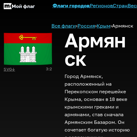
Флаги городов
Регионов
Стран
Вес
Мой флаг
Все флаги
›
Россия
›
Крым
›
Армянск
Армян
ск
3:2
SVG
↓
Город Армянск,
расположенный на
Перекопском перешейке
Крыма, основан в 18 веке
крымскими греками и
армянами, став сначала
Армянским Базаром. Он
сочетает богатую историю