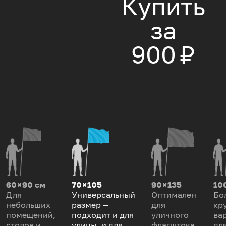
Купить
за
900 ₽
60 × 90 см
70 × 105
90 × 135
100
Для
Универсальный
Оптимален
Бо
небольших
размер —
для
кр
помещений,
подходит и для
уличного
ва
столов и
улицы, и для
флагштока.
дл