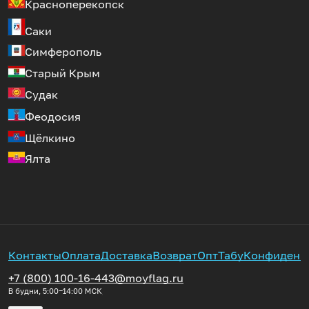
Красноперекопск
Саки
Симферополь
Старый Крым
Судак
Феодосия
Щёлкино
Ялта
Контакты
Оплата
Доставка
Возврат
Опт
Табу
Конфиденц
+7 (800) 100-16-44
3@moyflag.ru
В будни, 5:00‒14:00
МСК