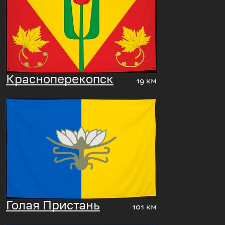
Красноперекопск
19 км
Голая Пристань
101 км