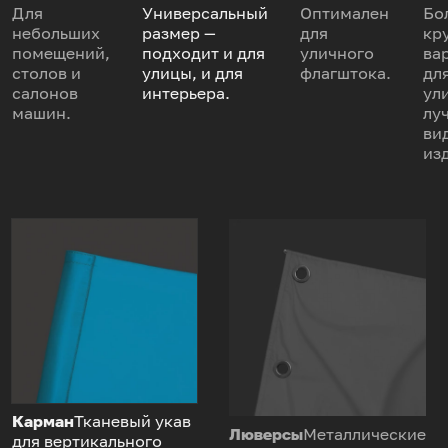
Для
Универсальный
Оптимален
Бо
небольших
размер —
для
кр
помещений,
подходит и для
уличного
ва
столов и
улицы, и для
флагштока.
дл
салонов
интерьера.
ул
машин.
лу
ви
из
Карман
Тканевый укав
Люверсы
Металлические
для вертикального