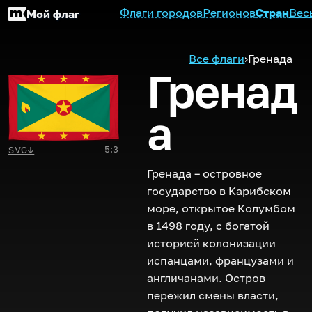
Флаги городов
Регионов
Стран
Вес
Мой флаг
Все флаги
›
Гренада
Гренад
а
5:3
SVG
↓
Гренада – островное
государство в Карибском
море, открытое Колумбом
в 1498 году, с богатой
историей колонизации
испанцами, французами и
англичанами. Остров
пережил смены власти,