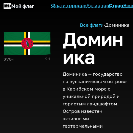
Флаги городов
Регионов
Стран
Вес
Мой флаг
Все флаги
›
Доминика
Домин
ика
2:1
SVG
↓
Доминика — государство
на вулканическом острове
в Карибском море с
уникальной природой и
гористым ландшафтом.
Остров известен
активными
геотермальными