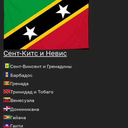
Сент-Китс и Невис
Сент-Винсент и Гренадины
Барбадос
Гренада
Тринидад и Тобаго
Венесуэла
Доминикана
Гайана
Гаити