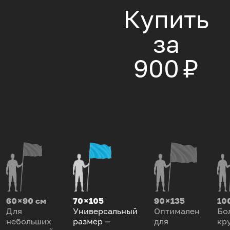
Купить
за
900 ₽
60 × 90 см
70 × 105
90 × 135
100
Для
Универсальный
Оптимален
Бо
небольших
размер —
для
кр