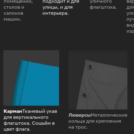
помещений,
подходит и для
уличного
ва
столов и
улицы, и для
флагштока.
дл
салонов
интерьера.
ул
машин.
лу
ви
из
Карман
Тканевый укав
Люверсы
Металлические
для вертикального
кольца для крепления
флагштока. Сошьём в
на трос.
цвет флага.