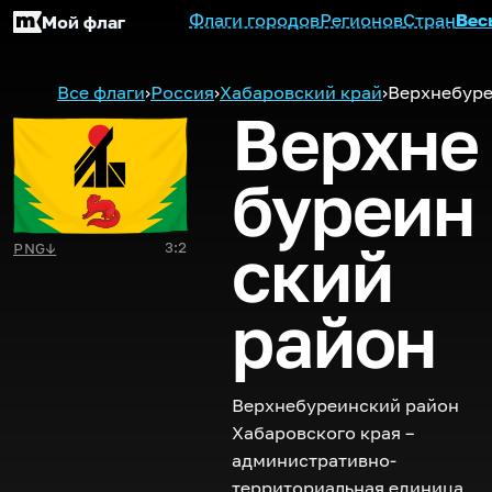
Флаги городов
Регионов
Стран
Вес
Мой флаг
Все флаги
›
Россия
›
Хабаровский край
›
Верхнебуре
Верхне
буреин
ский
3:2
PNG
↓
район
Верхнебуреинский район
Хабаровского края –
административно-
территориальная единица