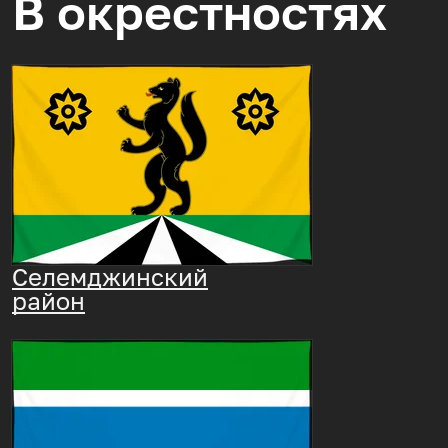
В окрестностях
Селемджинский
район