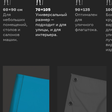
60 × 90 см
70 × 105
90 × 135
100
Для
Универсальный
Оптимален
Бо
небольших
размер —
для
кр
помещений,
подходит и для
уличного
ва
столов и
улицы, и для
флагштока.
дл
салонов
интерьера.
ул
машин.
лу
ви
из