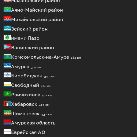
Мазановский район
Аяно-Майский район
Михайловский район
Зейский район
имени Лазо
Ванинский район
Комсомольск-на-Амуре
282 км
Амурск
304 км
Биробиджан
393 км
Свободный
414 км
Райчихинск
421 км
Хабаровск
426 км
Шимановск
432 км
Амурская область
Еврейская
АО