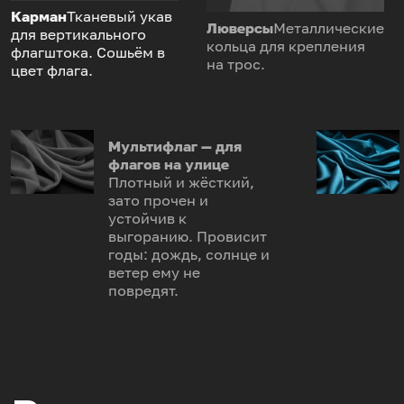
Карман
Тканевый укав
Люверсы
Металлические
для вертикального
кольца для крепления
флагштока. Сошьём в
на трос.
цвет флага.
Мультифлаг — для
флагов на улице
Плотный и жёсткий,
зато прочен и
устойчив к
выгоранию. Провисит
годы: дождь, солнце и
ветер ему не
повредят.