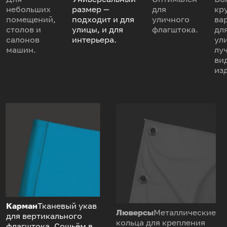
небольших
размер —
для
кр
помещений,
подходит и для
уличного
ва
столов и
улицы, и для
флагштока.
дл
салонов
интерьера.
ул
машин.
лу
ви
из
Карман
Тканевый укав
Люверсы
Металлические
для вертикального
кольца для крепления
флагштока. Сошьём в