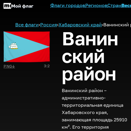
Флаги городов
Регионов
Стран
Вес
Мой флаг
Все флаги
›
Россия
›
Хабаровский край
›
Ванинский 
Ванин
ский
район
3:2
PNG
↓
Ванинский район –
административно-
территориальная единица
Хабаровского края,
занимающая площадь 25910
км². Его территория