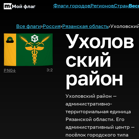
Флаги городов
Регионов
Стран
Вес
Мой флаг
Все флаги
›
Россия
›
Рязанская область
›
Ухоловски
Ухолов
ский
район
3:2
PNG
↓
Ухоловский район —
административно-
территориальная единица
Рязанской области. Его
административный центр —
посёлок городского типа