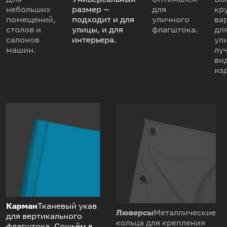
небольших
размер —
для
кр
помещений,
подходит и для
уличного
ва
столов и
улицы, и для
флагштока.
дл
салонов
интерьера.
ул
машин.
лу
ви
из
Карман
Тканевый укав
Люверсы
Металлические
для вертикального
кольца для крепления
флагштока. Сошьём в