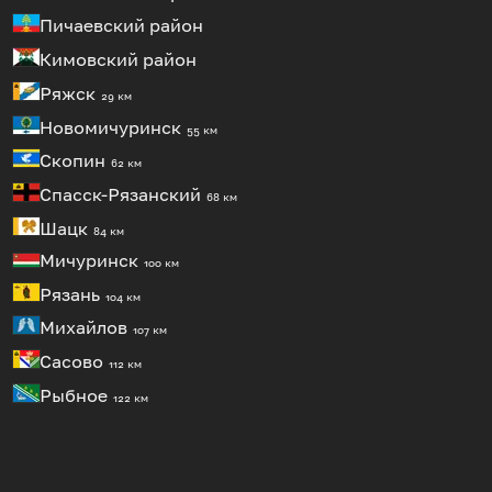
Пичаевский район
Кимовский район
Ряжск
29 км
Новомичуринск
55 км
Скопин
62 км
Спасск-Рязанский
68 км
Шацк
84 км
Мичуринск
100 км
Рязань
104 км
Михайлов
107 км
Сасово
112 км
Рыбное
122 км