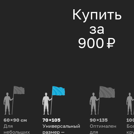
Купить
за
900 ₽
60 × 90 см
70 × 105
90 × 135
100
Для
Универсальный
Оптимален
Бо
небольших
размер —
для
кр