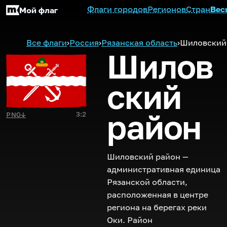
Флаги городов
Регионов
Стран
Вес
Мой флаг
Все флаги
›
Россия
›
Рязанская область
›
Шиловский
Шилов
ский
район
3:2
PNG
↓
Шиловский район —
административная единица
Рязанской области,
расположенная в центре
региона на берегах реки
Оки. Район