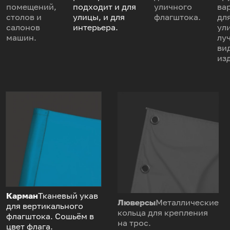
помещений,
подходит и для
уличного
ва
столов и
улицы, и для
флагштока.
дл
салонов
интерьера.
ул
машин.
лу
ви
из
Карман
Тканевый укав
Люверсы
Металлические
для вертикального
кольца для крепления
флагштока. Сошьём в
на трос.
цвет флага.