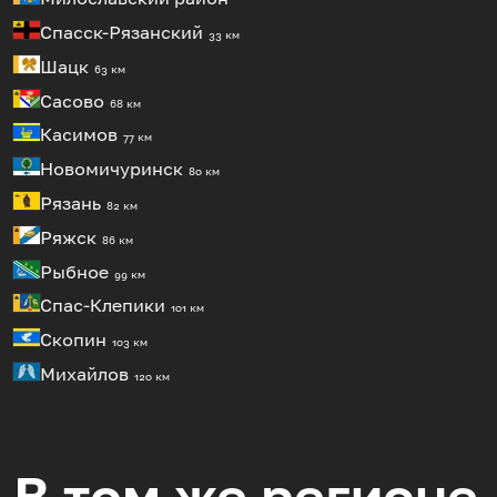
Спасск-Рязанский
33 км
Шацк
63 км
Сасово
68 км
Касимов
77 км
Новомичуринск
80 км
Рязань
82 км
Ряжск
86 км
Рыбное
99 км
Спас-Клепики
101 км
Скопин
103 км
Михайлов
120 км
В том же регионе