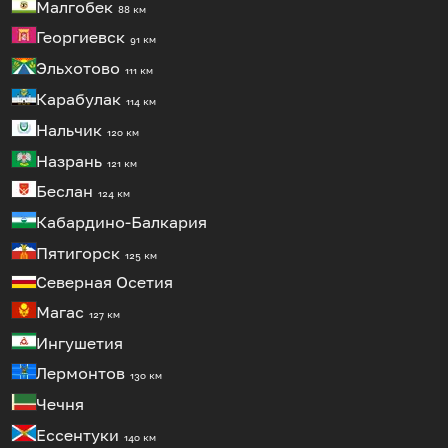
Малгобек
88 км
Георгиевск
91 км
Эльхотово
111 км
Карабулак
114 км
Нальчик
120 км
Назрань
121 км
Беслан
124 км
Кабардино-Балкария
Пятигорск
125 км
Северная Осетия
Магас
127 км
Ингушетия
Лермонтов
130 км
Чечня
Ессентуки
140 км