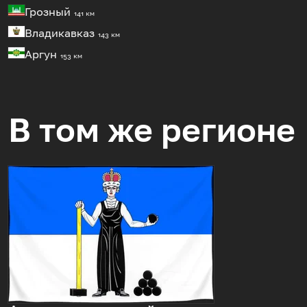
Грозный
141 км
Владикавказ
143 км
Аргун
153 км
В том же регионе