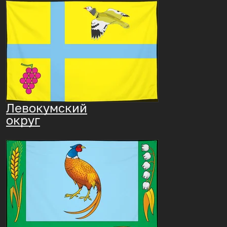
Левокумский
округ