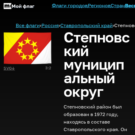
Флаги городов
Регионов
Стран
Вес
Мой флаг
Все флаги
›
Россия
›
Ставропольский край
›
Степнов
Степновс
кий
муницип
3:2
SVG
↓
альный
округ
Степновский район был
образован в 1972 году,
находясь в составе
Ставропольского края. Он