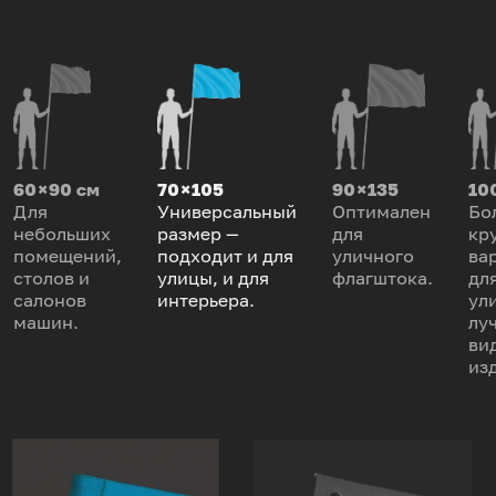
60 × 90 см
70 × 105
90 × 135
100
Для
Универсальный
Оптимален
Бо
небольших
размер —
для
кр
помещений,
подходит и для
уличного
ва
столов и
улицы, и для
флагштока.
дл
салонов
интерьера.
ул
машин.
лу
ви
из