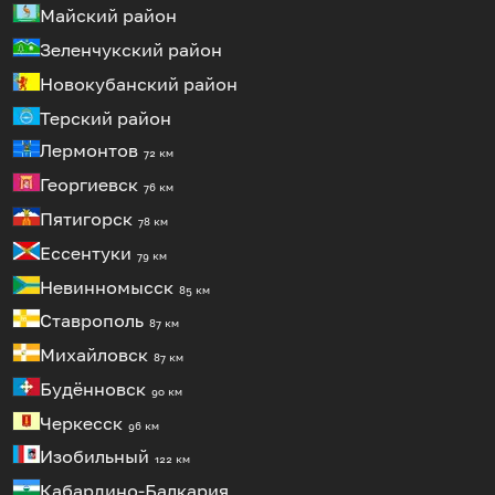
Майский район
Зеленчукский район
Новокубанский район
Терский район
Лермонтов
72 км
Георгиевск
76 км
Пятигорск
78 км
Ессентуки
79 км
Невинномысск
85 км
Ставрополь
87 км
Михайловск
87 км
Будённовск
90 км
Черкесск
96 км
Изобильный
122 км
Кабардино-Балкария