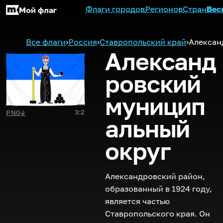
Флаги городов
Регионов
Стран
Вес
Мой флаг
Все флаги
›
Россия
›
Ставропольский край
›
Алексан
Александ
ровский
муницип
3:2
PNG
↓
альный
округ
Александровский район,
образованный в 1924 году,
является частью
Ставропольского края. Он