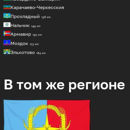
Карачаево-Черкесския
Прохладный
138 км
Нальчик
149 км
Армавир
150 км
Моздок
173 км
Эльхотово
184 км
В том же регионе