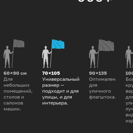
60 × 90 см
70 × 105
90 × 135
100
Для
Универсальный
Оптимален
Бо
небольших
размер —
для
кр
помещений,
подходит и для
уличного
ва
столов и
улицы, и для
флагштока.
дл
салонов
интерьера.
ул
машин.
лу
ви
из