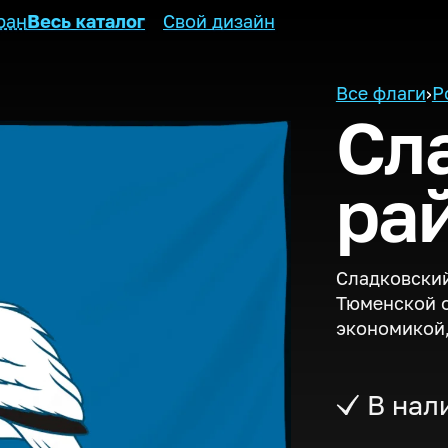
ран
Весь каталог
Свой дизайн
Все флаги
›
Р
Сл
ра
Сладковский
Тюменской о
экономикой,
В нал