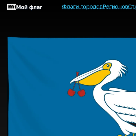
Флаги городов
Регионов
Ст
Мой флаг