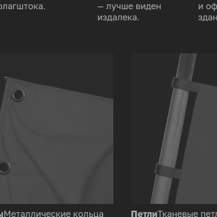
флагштока.
— лучше виден
и о
издалека.
здан
ы
Металлические кольца
Петли
Тканевые пет