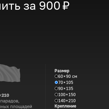
ить за
900 ₽
Размер
60 × 90 см
70 × 105
90 × 135
100 × 150
× 210
140 × 210
 парадов,
Крепление
пных площадей