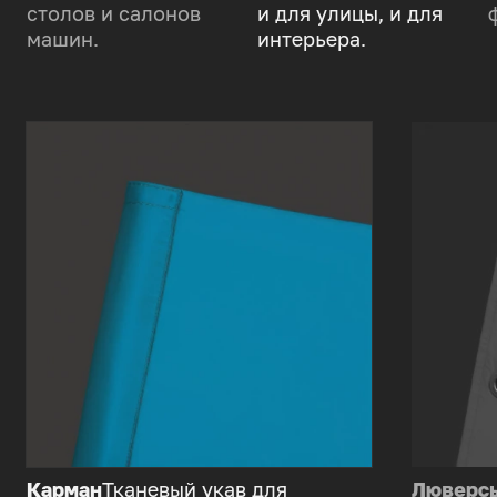
столов и салонов
и для улицы, и для
машин.
интерьера.
Карман
Тканевый укав для
Люверс