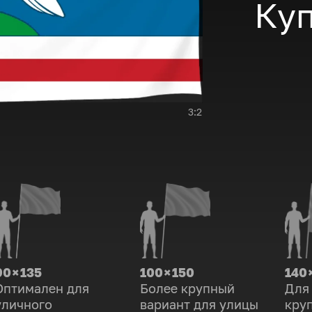
Куп
3:2
90 × 135
100 × 150
140 
Оптимален для
Более крупный
Для
уличного
вариант для улицы
кру