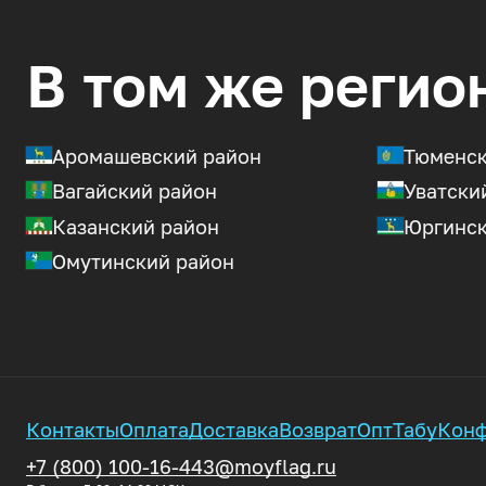
В том же регио
Аромашевский район
Тюменск
Вагайский район
Уватски
Казанский район
Юргинск
Омутинский район
Контакты
Оплата
Доставка
Возврат
Опт
Табу
Конф
+7 (800) 100-16-44
3@moyflag.ru