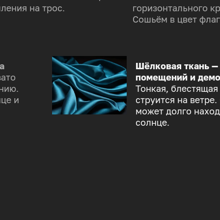
ления на трос.
горизонтального к
Сошьём в цвет флаг
а
Шёлковая ткань —
зато
помещений и демо
нию.
Тонкая, блестящая
це и
струится на ветре.
может долго наход
солнце.