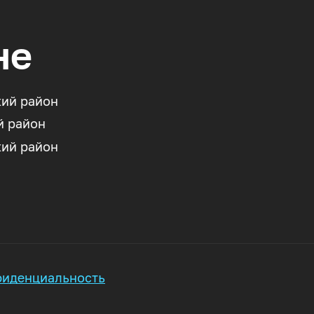
не
ий район
й район
ий район
иденциальность