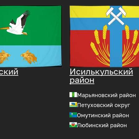
ский
Исилькульский
район
Марьяновский район
Петуховский округ
Омутинский район
Любинский район