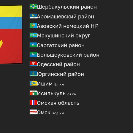
Шербакульский район
Аромашевский район
Азовский немецкий
НР
Макушинский округ
Саргатский район
Большеуковский район
Одесский район
Юргинский район
Ишим
83 км
Исилькуль
91 км
Омская область
Омск
203 км