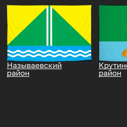
Называевский
Крутин
район
район