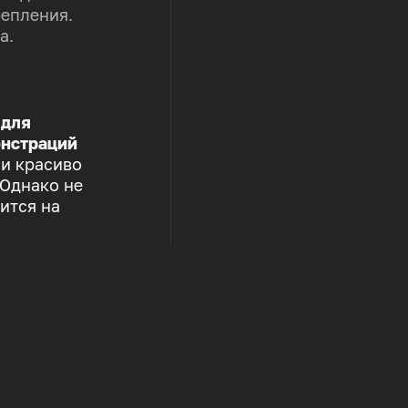
репления.
а.
 для
нстраций
 и красиво
 Однако не
ится на