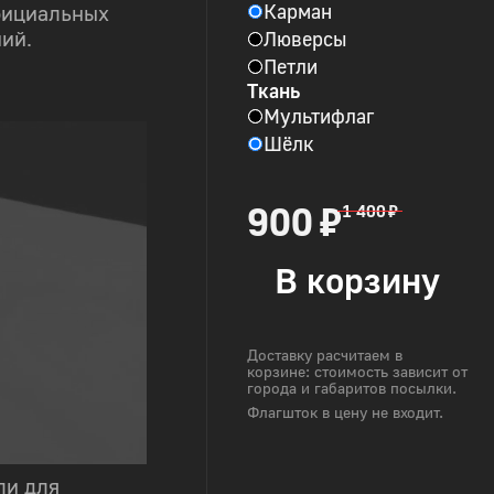
Карман
фициальных
Люверсы
ий.
Петли
Ткань
Мультифлаг
Шёлк
900 ₽
1 400 ₽
В корзину
Доставку расчитаем в
корзине: стоимость зависит от
города и габаритов посылки.
Флагшток в цену не входит.
ли для