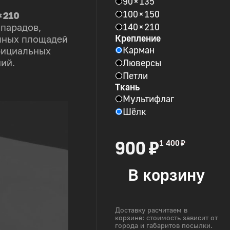
90 × 135
100 × 150
× 210
140 × 210
 парадов,
Крепление
пных площадей
Карман
фициальных
Люверсы
ий.
Петли
Ткань
Мультифлаг
Шёлк
900 ₽
1 400 ₽
В корзину
Доставку расчитаем в
корзине: стоимость зависит от
города и габаритов посылки.