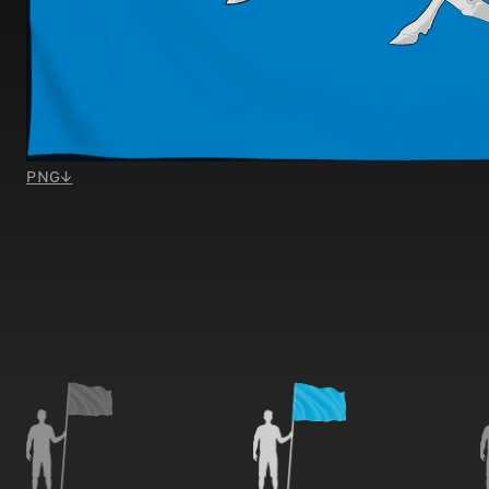
PNG
↓