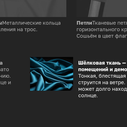
ы
Металлические кольца
Петли
Тканевые пет
ления на трос.
горизонтального к
Сошьём в цвет флаг
а
Шёлковая ткань —
зато
помещений и демо
нию.
Тонкая, блестящая
це и
струится на ветре.
может долго наход
солнце.