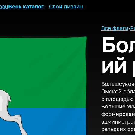
ран
Весь каталог
Свой дизайн
Все флаги
›
Р
Бо
ий
Большеуковс
Омской обла
с площадью 
Большие Уки
формирован
администрат
сельских со