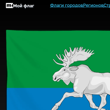
Флаги городов
Регионов
Ст
Мой флаг