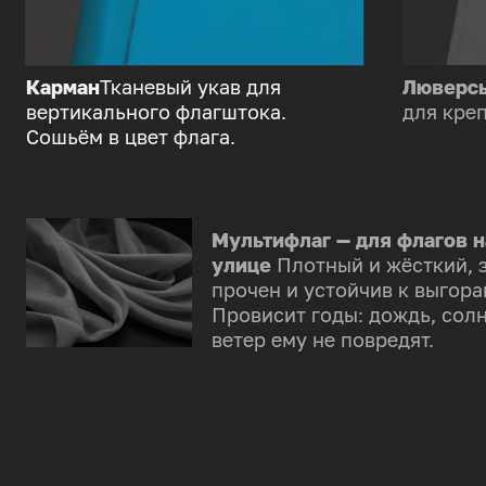
Карман
Тканевый укав для
Люверс
вертикального флагштока.
для креп
Сошьём в цвет флага.
Мультифлаг — для флагов н
улице
Плотный и жёсткий, 
прочен и устойчив к выгора
Провисит годы: дождь, солн
ветер ему не повредят.