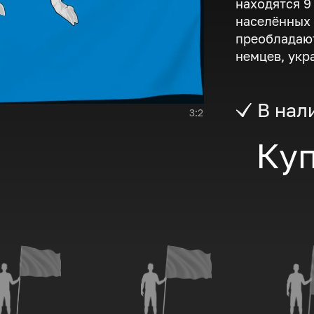
находятся 9
населённых 
преобладают
немцев, укр
В нал
3:2
Куп