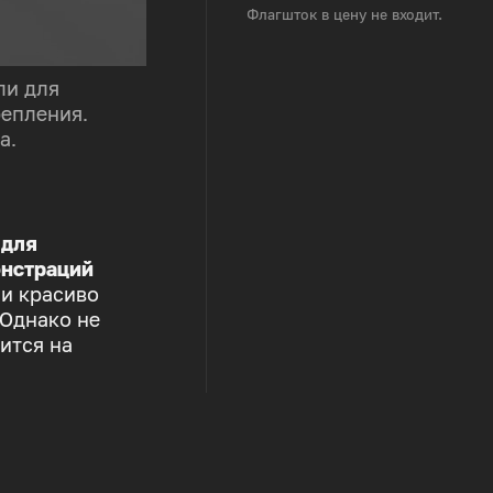
Флагшток в цену не входит.
ли для
репления.
а.
 для
нстраций
 и красиво
 Однако не
ится на