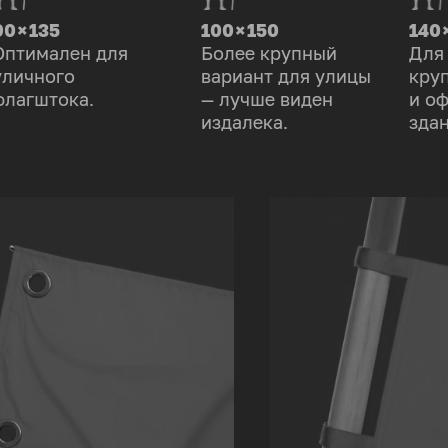
90 × 135
100 × 150
140 
Оптимален для
Более крупный
Для
уличного
вариант для улицы
кру
флагштока.
— лучше виден
и о
издалека.
здан