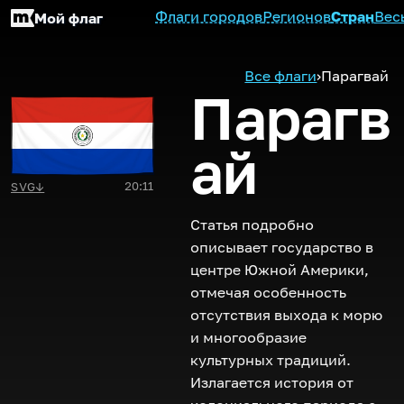
Флаги городов
Регионов
Стран
Вес
Мой флаг
Все флаги
›
Парагвай
Парагв
ай
20:11
SVG
↓
Статья подробно
описывает государство в
центре Южной Америки,
отмечая особенность
отсутствия выхода к морю
и многообразие
культурных традиций.
Излагается история от