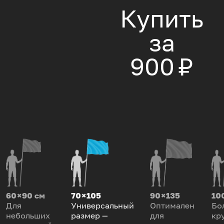
Купить
за
900 ₽
60 × 90 см
70 × 105
90 × 135
100
Для
Универсальный
Оптимален
Бо
небольших
размер —
для
кр