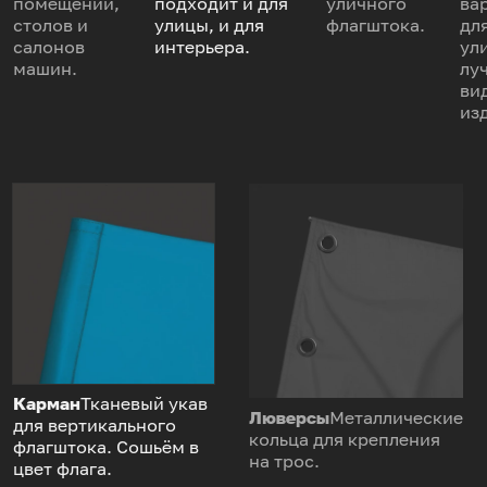
помещений,
подходит и для
уличного
ва
столов и
улицы, и для
флагштока.
дл
салонов
интерьера.
ул
машин.
лу
ви
из
Карман
Тканевый укав
Люверсы
Металлические
для вертикального
кольца для крепления
флагштока. Сошьём в
на трос.
цвет флага.