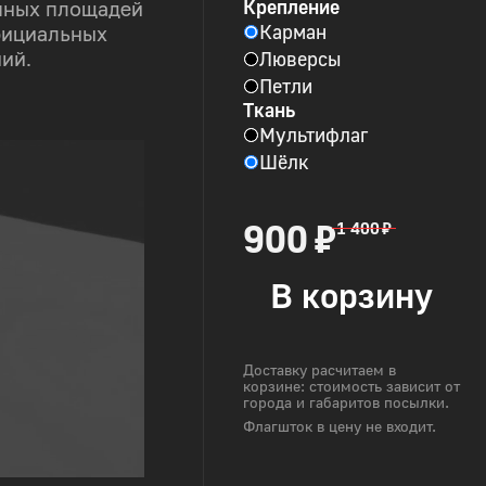
Крепление
пных площадей
Карман
фициальных
Люверсы
ий.
Петли
Ткань
Мультифлаг
Шёлк
900 ₽
1 400 ₽
В корзину
Доставку расчитаем в
корзине: стоимость зависит от
города и габаритов посылки.
Флагшток в цену не входит.