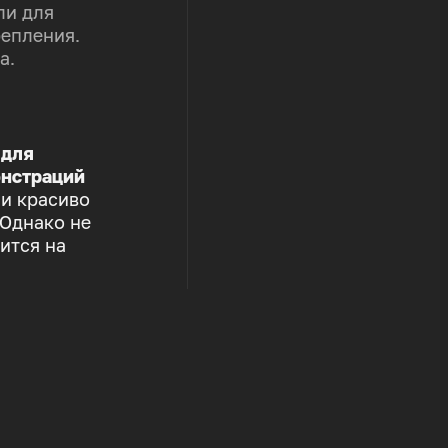
ли для
репления.
а.
 для
нстраций
 и красиво
 Однако не
ится на