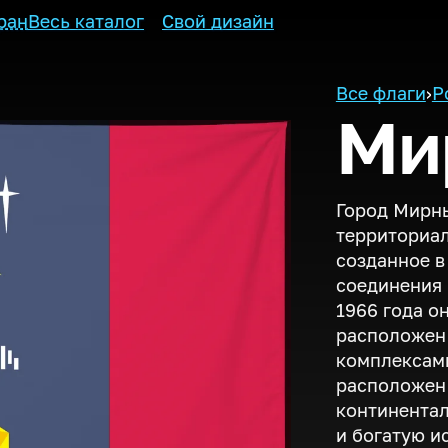
ран
Весь каталог
Свой дизайн
Все флаги
›
Р
Ми
Город Мирны
территориал
созданное в
соединения 
1966 года о
расположен
комплексами
расположен 
континентал
и богатую и