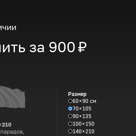
ичии
ить за
900 ₽
Размер
60 × 90 см
70 × 105
90 × 135
100 × 150
× 210
140 × 210
 парадов,