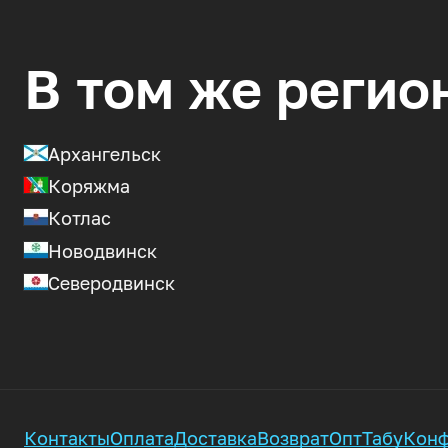
В том же регио
Архангельск
Коряжма
Котлас
Новодвинск
Северодвинск
Контакты
Оплата
Доставка
Возврат
Опт
Табу
Конф