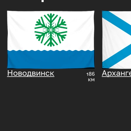
Новодвинск
Арханг
186
км