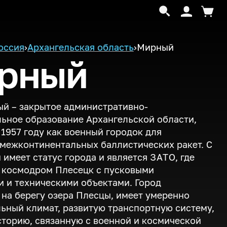
оссия
›
Архангельская область
›
Мирный
рный
й – закрытое административно-
ьное образование Архангельской области,
 1957 году как военный городок для
межконтинентальных баллистических ракет. С
н имеет статус города и является
ЗАТО
, где
 космодром Плесецк с пусковыми
 и техническими объектами. Город
на берегу озера Плесцы, имеет умеренно
ьный климат, развитую транспортную систему,
сторию, связанную с военной и космической