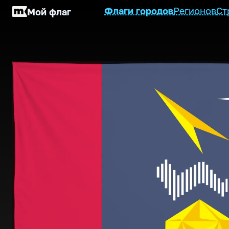
Флаги городов
Регионов
Ст
Мой флаг