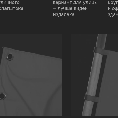
уличного
вариант для улицы
кру
флагштока.
— лучше виден
и о
издалека.
здан