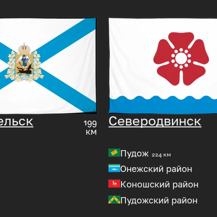
ельск
Северодвинск
199
км
Пудож
224 км
Онежский район
Коношский район
Пудожский район