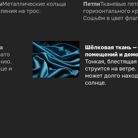
ы
Металлические кольца
Петли
Тканевые пет
ления на трос.
горизонтального к
Сошьём в цвет флаг
а
Шёлковая ткань —
зато
помещений и демо
нию.
Тонкая, блестящая
це и
струится на ветре.
может долго наход
солнце.