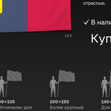
отраслью.
В нал
Куп
14:9
90 × 135
100 × 150
140 
Оптимален для
Более крупный
Для