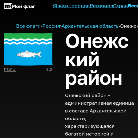
Флаги городов
Регионов
Стран
Вес
Мой флаг
Все флаги
›
Россия
›
Архангельская область
›
Онежск
Онежс
кий
район
3:2
PNG
↓
Онежский район –
административная единица
в составе Архангельской
области,
характеризующаяся
богатой историей и