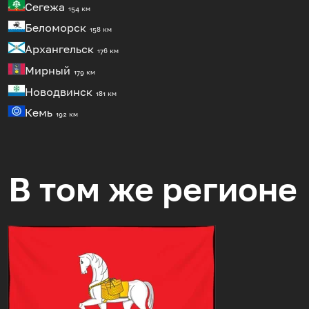
Сегежа
154 км
Беломорск
158 км
Архангельск
176 км
Мирный
179 км
Новодвинск
181 км
Кемь
192 км
В том же регионе