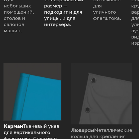
небольших
размер —
для
кр
помещений,
подходит и для
уличного
ва
столов и
улицы, и для
флагштока.
дл
салонов
интерьера.
ул
машин.
лу
ви
из
Карман
Тканевый укав
Люверсы
Металлические
для вертикального
кольца для крепления
флагштока. Сошьём в