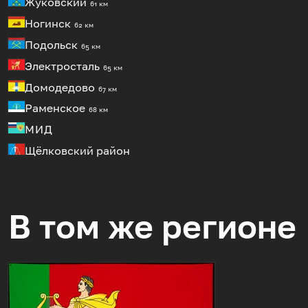
Жуковский
61 км
Ногинск
62 км
Подольск
65 км
Электросталь
65 км
Домодедово
67 км
Раменское
68 км
МИД
Щёлковский район
В том же регионе