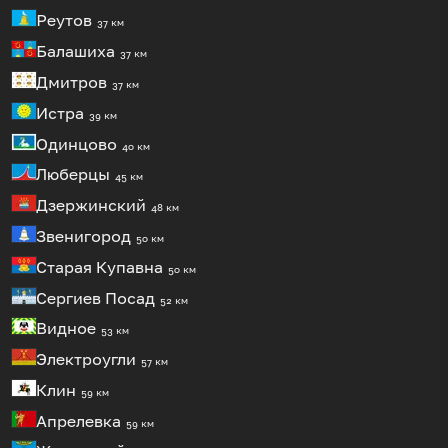
Реутов
37 км
Балашиха
37 км
Дмитров
37 км
Истра
39 км
Одинцово
40 км
Люберцы
45 км
Дзержинский
48 км
Звенигород
50 км
Старая Купавна
50 км
Сергиев Посад
52 км
Видное
53 км
Электроугли
57 км
Клин
59 км
Апрелевка
59 км