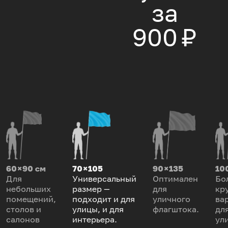
за
900 ₽
60 × 90 см
70 × 105
90 × 135
100
Для
Универсальный
Оптимален
Бо
небольших
размер —
для
кр
помещений,
подходит и для
уличного
ва
столов и
улицы, и для
флагштока.
дл
салонов
интерьера.
ул