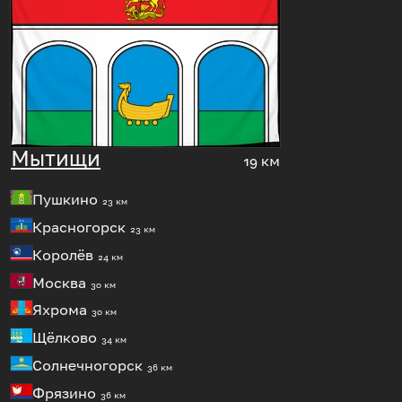
Мытищи
19 км
Пушкино
23 км
Красногорск
23 км
Королёв
24 км
Москва
30 км
Яхрома
30 км
Щёлково
34 км
Солнечногорск
36 км
Фрязино
36 км