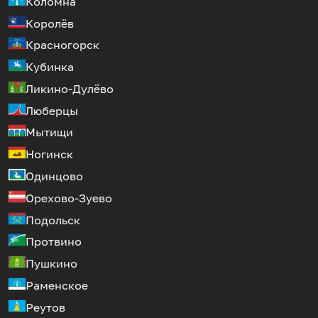
Коломна
Королёв
Красногорск
Кубинка
Ликино-Дулёво
Люберцы
Мытищи
Ногинск
Одинцово
Орехово-Зуево
Подольск
Протвино
Пушкино
Раменское
Реутов