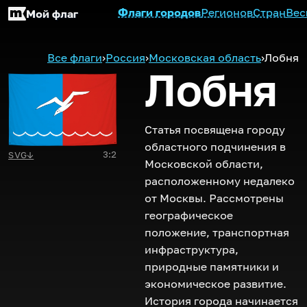
Флаги городов
Регионов
Стран
Вес
Мой флаг
Все флаги
›
Россия
›
Московская область
›
Лобня
Лобня
Статья посвящена городу
областного подчинения в
3:2
SVG
↓
Московской области,
расположенному недалеко
от Москвы. Рассмотрены
географическое
положение, транспортная
инфраструктура,
природные памятники и
экономическое развитие.
История города начинается