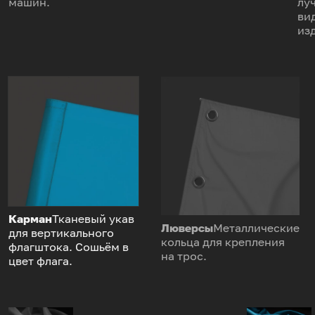
машин.
лу
ви
из
Карман
Тканевый укав
Люверсы
Металлические
для вертикального
кольца для крепления
флагштока. Сошьём в
на трос.
цвет флага.