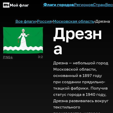
Флаги городов
Регионов
Стран
Вес
Мой флаг
Все флаги
›
Россия
›
Московская область
›
Дрезна
Дрезн
а
3:2
PNG
↓
Дрезна — небольшой город
Московской области,
основанный в 1897 году
при создании прядильно-
ткацкой фабрики. Получив
статус города в 1940 году,
Дрезна развивалась вокруг
текстильного