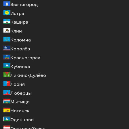
Звенигород
Истра
Кашира
Клин
Коломна
Королёв
Красногорск
Кубинка
Ликино-Дулёво
Лобня
Люберцы
Мытищи
Ногинск
Одинцово
Орехово-Зуево