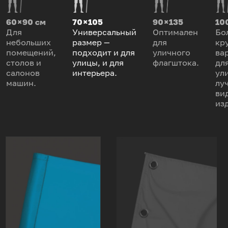
60 × 90 см
70 × 105
90 × 135
100
Для
Универсальный
Оптимален
Бо
небольших
размер —
для
кр
помещений,
подходит и для
уличного
ва
столов и
улицы, и для
флагштока.
дл
салонов
интерьера.
ул
машин.
лу
ви
из