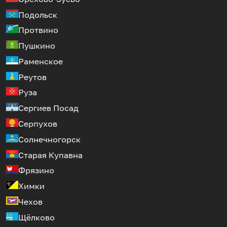
Подольск
Протвино
Пушкино
Раменское
Реутов
Руза
Сергиев Посад
Серпухов
Солнечногорск
Старая Купавна
Фрязино
Химки
Чехов
Щёлково