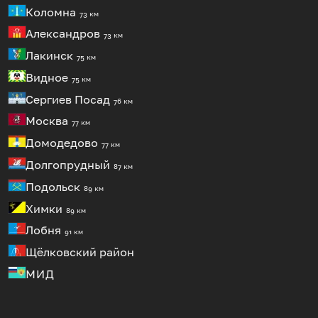
Коломна
73 км
Александров
73 км
Лакинск
75 км
Видное
75 км
Сергиев Посад
76 км
Москва
77 км
Домодедово
77 км
Долгопрудный
87 км
Подольск
89 км
Химки
89 км
Лобня
91 км
Щёлковский район
МИД