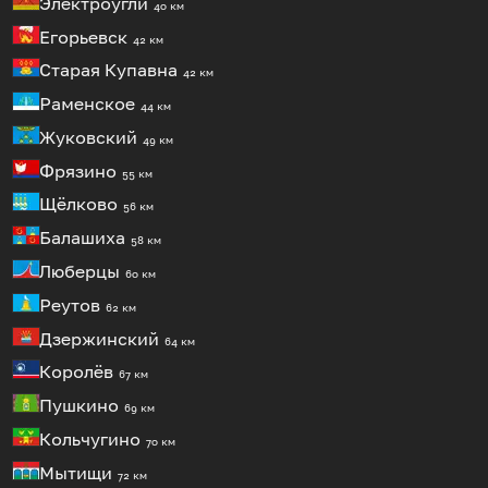
Электроугли
40 км
Егорьевск
42 км
Старая Купавна
42 км
Раменское
44 км
Жуковский
49 км
Фрязино
55 км
Щёлково
56 км
Балашиха
58 км
Люберцы
60 км
Реутов
62 км
Дзержинский
64 км
Королёв
67 км
Пушкино
69 км
Кольчугино
70 км
Мытищи
72 км