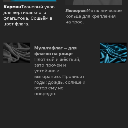
Карман
Тканевый укав
Люверсы
Металлические
для вертикального
кольца для крепления
флагштока. Сошьём в
на трос.
цвет флага.
Мультифлаг — для
флагов на улице
Плотный и жёсткий,
зато прочен и
устойчив к
выгоранию. Провисит
годы: дождь, солнце и
ветер ему не
повредят.