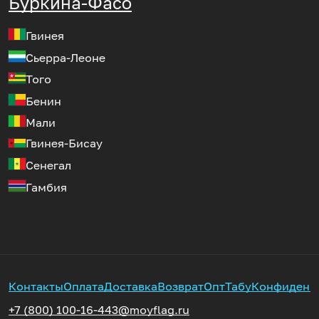
Буркина-Фасо
Гвинея
Сьерра-Леоне
Того
Бенин
Мали
Гвинея-Бисау
Сенегал
Гамбия
Контакты
Оплата
Доставка
Возврат
Опт
Табу
Конфиденц
+7 (800) 100-16-44
3@moyflag.ru