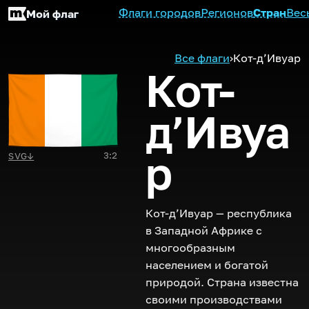
Флаги городов
Регионов
Стран
Вес
Мой флаг
Все флаги
›
Кот-д’Ивуар
Кот-
д’Ивуа
р
3:2
SVG
↓
Кот-д’Ивуар — республика
в Западной Африке с
многообразным
населением и богатой
природой. Страна известна
своими производствами