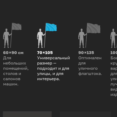
60 × 90 см
70 × 105
90 × 135
100
Для
Универсальный
Оптимален
Бо
небольших
размер —
для
кр
помещений,
подходит и для
уличного
ва
столов и
улицы, и для
флагштока.
дл
салонов
интерьера.
ул
машин.
лу
ви
из