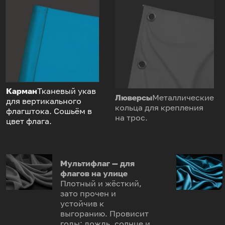
Карман
Тканевый укав
Люверсы
Металлические
для вертикального
кольца для крепления
флагштока. Сошьём в
на трос.
цвет флага.
Мультифлаг — для
флагов на улице
Плотный и жёсткий,
зато прочен и
устойчив к
выгоранию. Провисит
годы: дождь, солнце и