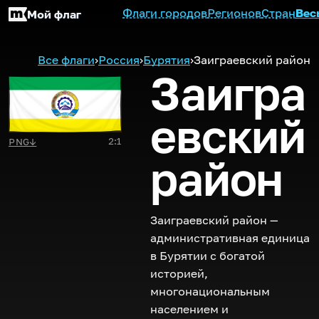
Флаги городов
Регионов
Стран
Вес
Мой флаг
Все флаги
›
Россия
›
Бурятия
›
Заиграевский район
Заигра
евский
2:1
PNG
↓
район
Заиграевский район —
административная единица
в Бурятии с богатой
историей,
многонациональным
населением и