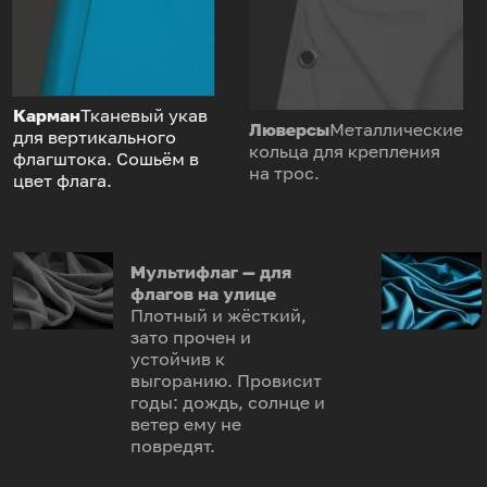
Карман
Тканевый укав
Люверсы
Металлические
для вертикального
кольца для крепления
флагштока. Сошьём в
на трос.
цвет флага.
Мультифлаг — для
флагов на улице
Плотный и жёсткий,
зато прочен и
устойчив к
выгоранию. Провисит
годы: дождь, солнце и
ветер ему не
повредят.