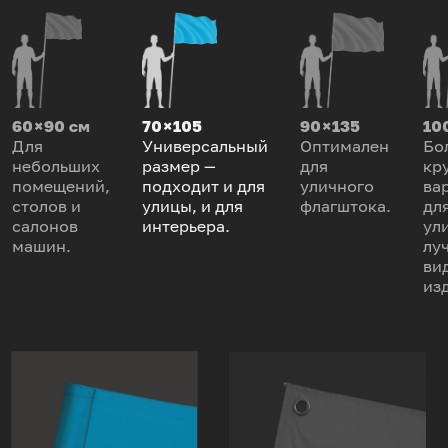
60 × 90 см
70 × 105
90 × 135
100
Для
Универсальный
Оптимален
Бо
небольших
размер —
для
кр
помещений,
подходит и для
уличного
ва
столов и
улицы, и для
флагштока.
дл
салонов
интерьера.
ул
машин.
лу
ви
из