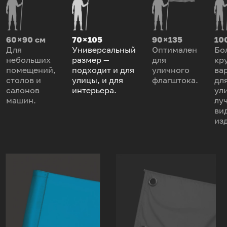
60 × 90 см
70 × 105
90 × 135
100
Для
Универсальный
Оптимален
Бо
небольших
размер —
для
кр
помещений,
подходит и для
уличного
ва
столов и
улицы, и для
флагштока.
дл
салонов
интерьера.
ул
машин.
лу
ви
из