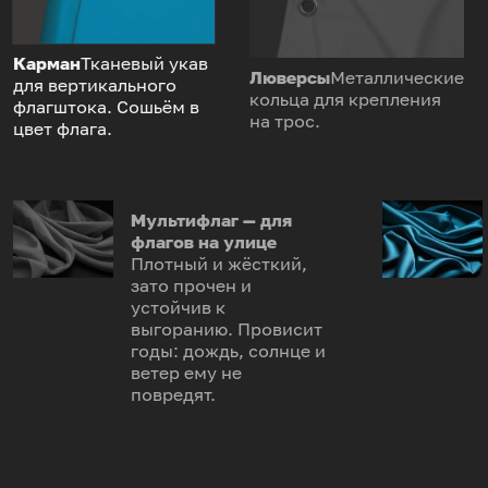
Карман
Тканевый укав
Люверсы
Металлические
для вертикального
кольца для крепления
флагштока. Сошьём в
на трос.
цвет флага.
Мультифлаг — для
флагов на улице
Плотный и жёсткий,
зато прочен и
устойчив к
выгоранию. Провисит
годы: дождь, солнце и
ветер ему не
повредят.