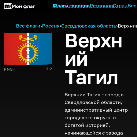
Флаги городов
Регионов
Стран
Вес
Мой флаг
Все флаги
›
Россия
›
Свердловская область
›
Верхний
Верхн
ий
Тагил
3:2
PNG
↓
Верхний Тагил – город в
Свердловской области,
административный центр
городского округа, с
богатой историей,
начинающейся с завода