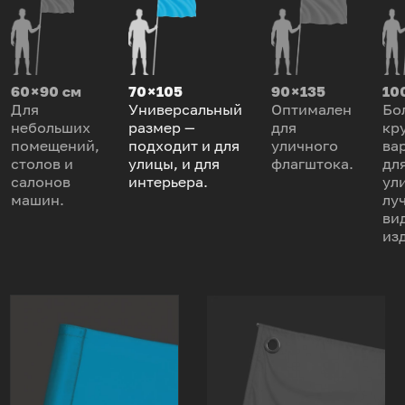
60 × 90 см
70 × 105
90 × 135
100
Для
Универсальный
Оптимален
Бо
небольших
размер —
для
кр
помещений,
подходит и для
уличного
ва
столов и
улицы, и для
флагштока.
дл
салонов
интерьера.
ул
машин.
лу
ви
из