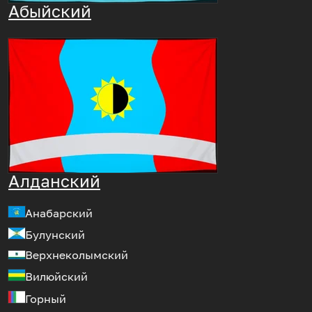
Абыйский
Алданский
Анабарский
Булунский
Верхнеколымский
Вилюйский
Горный