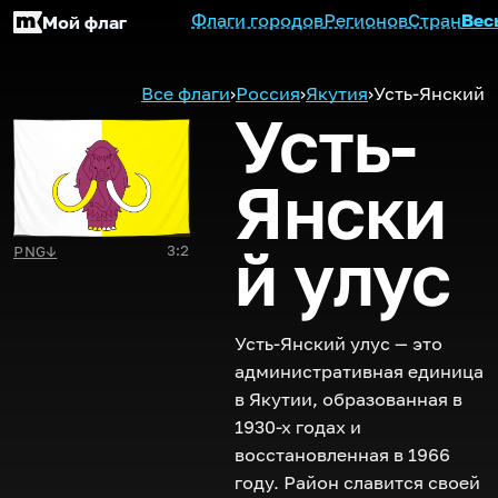
Флаги городов
Регионов
Стран
Вес
Мой флаг
Все флаги
›
Россия
›
Якутия
›
Усть-Янский
Усть-
Янски
й улус
3:2
PNG
↓
Усть-Янский улус — это
административная единица
в Якутии, образованная в
1930-х годах и
восстановленная в 1966
году. Район славится своей