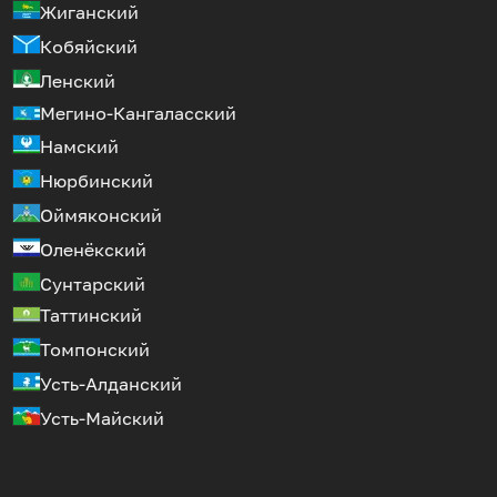
Жиганский
Кобяйский
Ленский
Мегино-Кангаласский
Намский
Нюрбинский
Оймяконский
Оленёкский
Сунтарский
Таттинский
Томпонский
Усть-Алданский
Усть-Майский