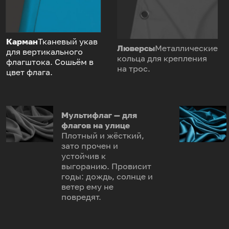
Карман
Тканевый укав
Люверсы
Металлические
для вертикального
кольца для крепления
флагштока. Сошьём в
на трос.
цвет флага.
Мультифлаг — для
флагов на улице
Плотный и жёсткий,
зато прочен и
устойчив к
выгоранию. Провисит
годы: дождь, солнце и
ветер ему не
повредят.