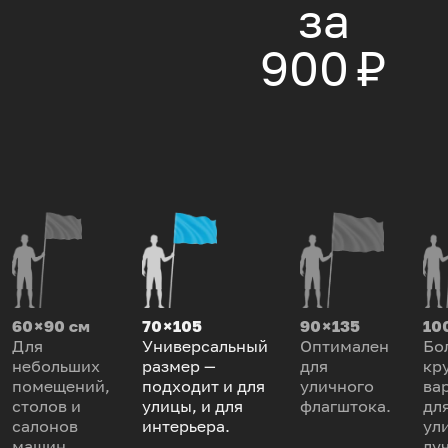
за
900 ₽
60 × 90 см
70 × 105
90 × 135
100
Для
Универсальный
Оптимален
Бо
небольших
размер —
для
кр
помещений,
подходит и для
уличного
ва
столов и
улицы, и для
флагштока.
дл
салонов
интерьера.
ул
машин.
лу