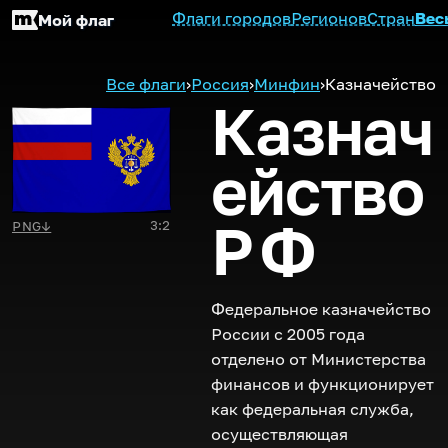
Флаги городов
Регионов
Стран
Вес
Мой флаг
Все флаги
›
Россия
›
Минфин
›
Казначейство
Казнач
ейство
РФ
3:2
PNG
↓
Федеральное казначейство
России с 2005 года
отделено от Министерства
финансов и функционирует
как федеральная служба,
осуществляющая