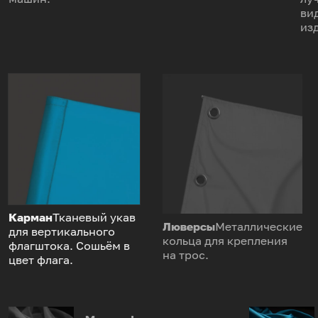
ви
из
Карман
Тканевый укав
Люверсы
Металлические
для вертикального
кольца для крепления
флагштока. Сошьём в
на трос.
цвет флага.