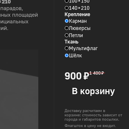
100 × 150
× 210
140 × 210
 парадов,
Крепление
пных площадей
Карман
фициальных
Люверсы
ий.
Петли
Ткань
Мультифлаг
Шёлк
900 ₽
1 400 ₽
В корзину
Доставку расчитаем в
корзине: стоимость зависит от
города и габаритов посылки.
Флагшток в цену не входит.