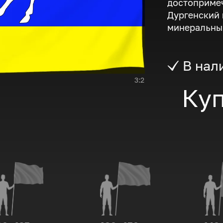
достопримеч
Дургенский 
минеральны
В нал
3:2
Куп