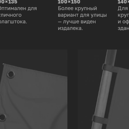
90 × 135
100 × 150
140 
Оптимален для
Более крупный
Для
уличного
вариант для улицы
кру
флагштока.
— лучше виден
и о
издалека.
здан