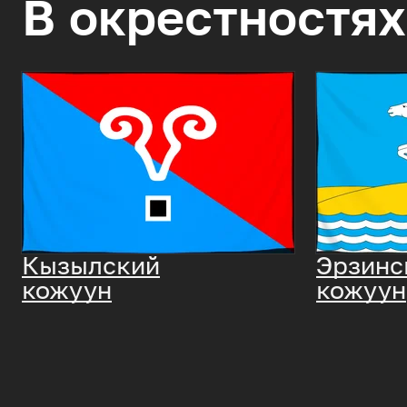
В окрестностях
Кызылский
Эрзинс
кожуун
кожуун