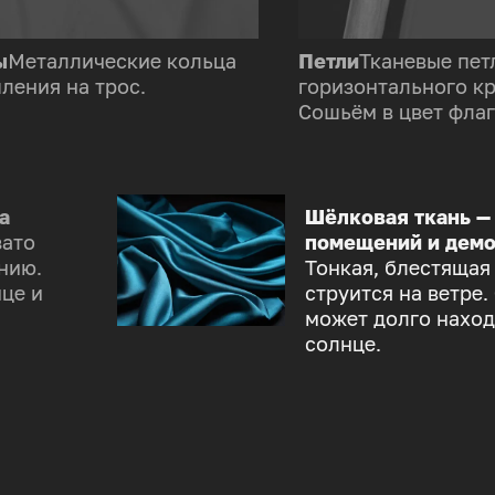
ы
Металлические кольца
Петли
Тканевые пет
ления на трос.
горизонтального к
Сошьём в цвет флаг
а
Шёлковая ткань —
зато
помещений и демо
нию.
Тонкая, блестящая
це и
струится на ветре.
может долго наход
солнце.