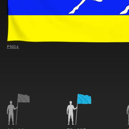
PNG
↓