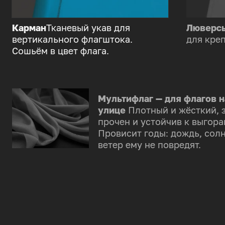
Карман
Тканевый укав для
Люверс
вертикального флагштока.
для креп
Сошьём в цвет флага.
Мультифлаг — для флагов н
улице
Плотный и жёсткий, 
прочен и устойчив к выгора
Провисит годы: дождь, солн
ветер ему не повредят.