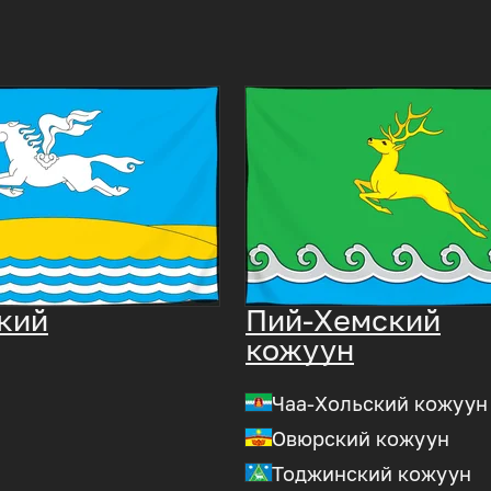
кий
Пий-Хемский
кожуун
Чаа-Хольский кожуун
Овюрский кожуун
Тоджинский кожуун