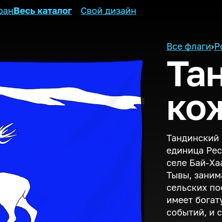
ран
Весь каталог
Свой дизайн
Все флаги
›
Р
Та
ко
Тандинский 
единица Рес
селе Бай-Ха
Тывы, заним
сельских по
имеет богат
событий, и 