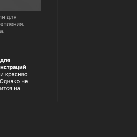
ли для
репления.
а.
 для
нстраций
 и красиво
 Однако не
ится на