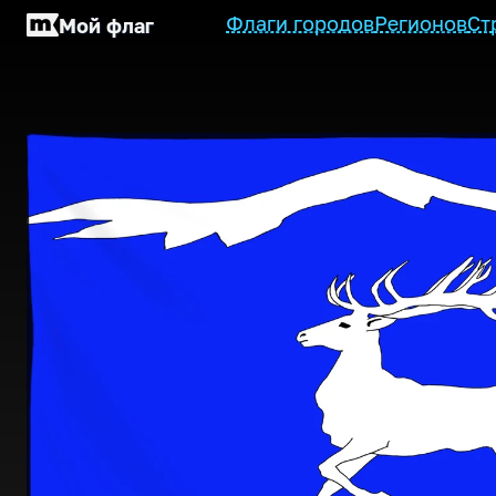
Флаги городов
Регионов
Ст
Мой флаг