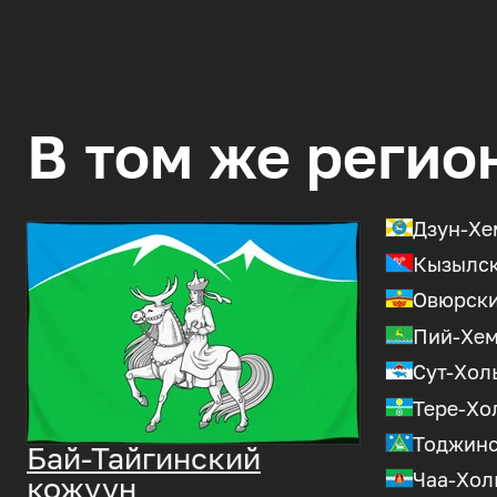
В том же регио
Дзун-Хе
Кызылск
Овюрски
Пий-Хем
Сут-Хол
Тере-Хо
Тоджинс
Бай-Тайгинский
Чаа-Хол
кожуун