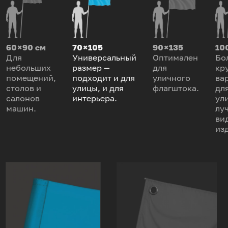
60 × 90 см
70 × 105
90 × 135
100
Для
Универсальный
Оптимален
Бо
небольших
размер —
для
кр
помещений,
подходит и для
уличного
ва
столов и
улицы, и для
флагштока.
дл
салонов
интерьера.
ул
машин.
лу
ви
из