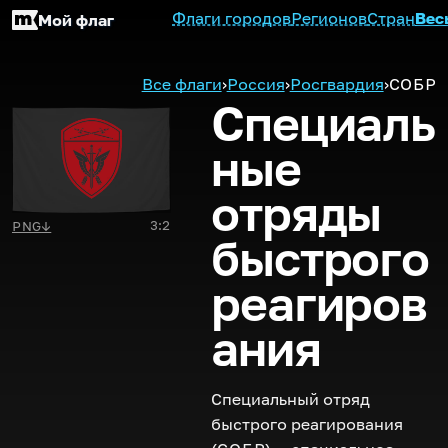
Флаги городов
Регионов
Стран
Вес
Мой флаг
Все флаги
›
Россия
›
Росгвардия
›
СОБР
Специаль
ные
отряды
3:2
PNG
↓
быстрого
реагиров
ания
Специальный отряд
быстрого реагирования