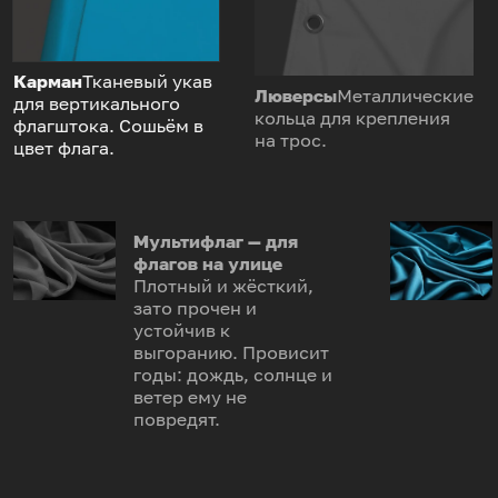
Карман
Тканевый укав
Люверсы
Металлические
для вертикального
кольца для крепления
флагштока. Сошьём в
на трос.
цвет флага.
Мультифлаг — для
флагов на улице
Плотный и жёсткий,
зато прочен и
устойчив к
выгоранию. Провисит
годы: дождь, солнце и
ветер ему не
повредят.