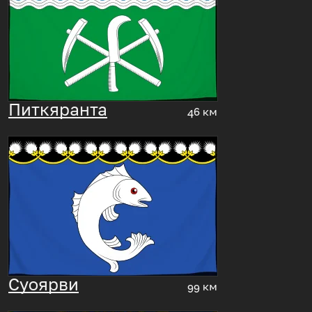
Питкяранта
46 км
Суоярви
99 км