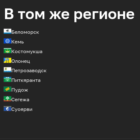
В том же регионе
Беломорск
Кемь
Костомукша
Олонец
Петрозаводск
Питкяранта
Пудож
Сегежа
Суоярви