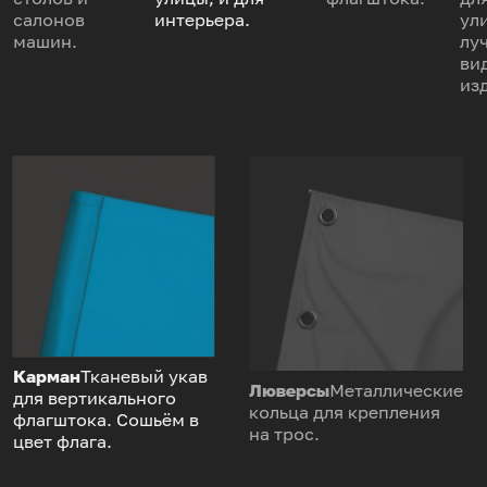
салонов
интерьера.
ул
машин.
лу
ви
из
Карман
Тканевый укав
Люверсы
Металлические
для вертикального
кольца для крепления
флагштока. Сошьём в
на трос.
цвет флага.