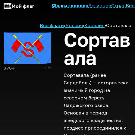
Флаги городов
Регионов
Стран
Вес
Мой флаг
Все флаги
›
Россия
›
Карелия
›
Сортавала
Сортав
ала
3:2
SVG
↓
Сортавала (ранее
Сердоболь) — исторически
значимый город на
северном берегу
Ладожского озера.
Основан в период
шведского владычества,
позднее присоединился к