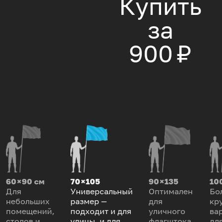
Купить
за
900 ₽
60 × 90 см
70 × 105
90 × 135
100
Для
Универсальный
Оптимален
Бо
небольших
размер —
для
кр
помещений,
подходит и для
уличного
ва
столов и
улицы, и для
флагштока.
дл