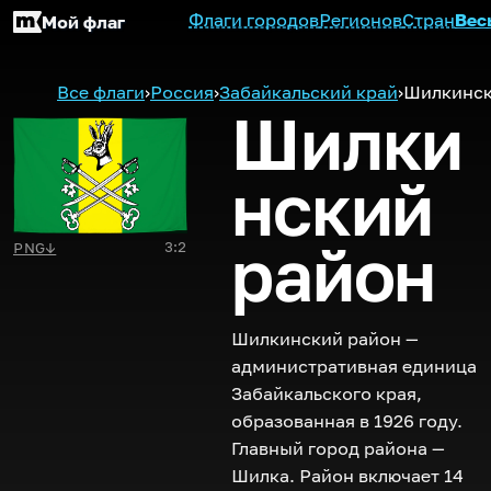
Флаги городов
Регионов
Стран
Вес
Мой флаг
Все флаги
›
Россия
›
Забайкальский край
›
Шилкинск
Шилки
нский
район
3:2
PNG
↓
Шилкинский район —
административная единица
Забайкальского края,
образованная в 1926 году.
Главный город района —
Шилка. Район включает 14