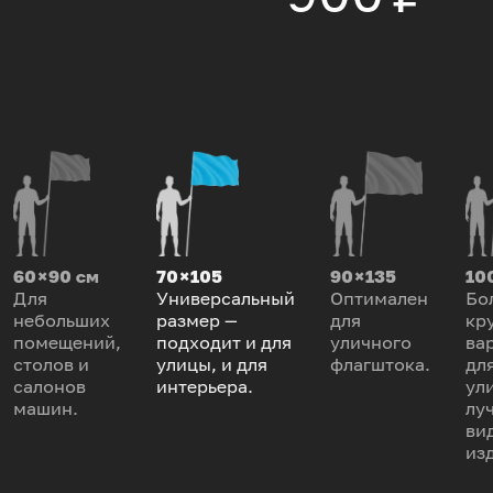
60 × 90 см
70 × 105
90 × 135
100
Для
Универсальный
Оптимален
Бо
небольших
размер —
для
кр
помещений,
подходит и для
уличного
ва
столов и
улицы, и для
флагштока.
дл
салонов
интерьера.
ул
машин.
лу
ви
из