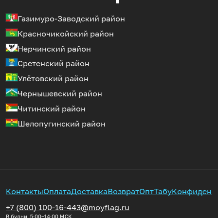
Газимуро-Заводский район
Красночикойский район
Нерчинский район
Сретенский район
Улётовский район
Чернышевский район
Читинский район
Шелопугинский район
Контакты
Оплата
Доставка
Возврат
Опт
Табу
Конфиденц
+7 (800) 100-16-44
3@moyflag.ru
В будни, 5:00‒14:00
МСК