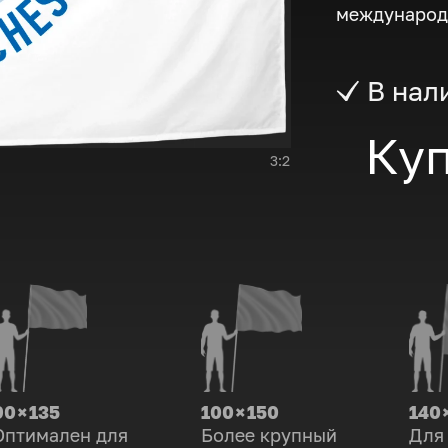
международ
В нал
Куп
3:2
90 × 135
100 × 150
140 
Оптимален для
Более крупный
Для