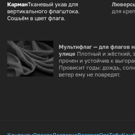
Карман
Тканевый укав для
Люверс
вертикального флагштока.
для креп
Сошьём в цвет флага.
Мультифлаг — для флагов н
улице
Плотный и жёсткий, 
прочен и устойчив к выгора
Провисит годы: дождь, солн
ветер ему не повредят.