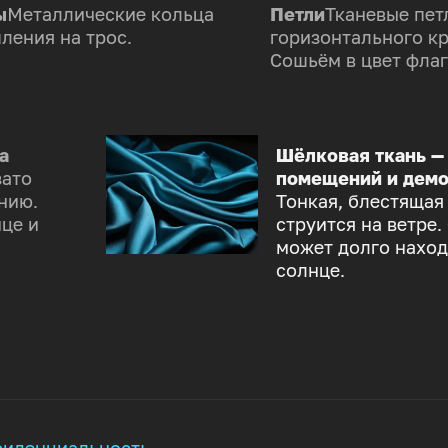
ы
Металлические кольца
Петли
Тканевые пет
ления на трос.
горизонтального к
Сошьём в цвет флаг
а
Шёлковая ткань —
зато
помещений и демо
нию.
Тонкая, блестящая
це и
струится на ветре.
может долго наход
солнце.