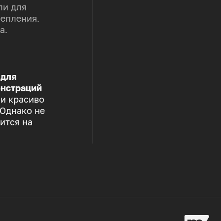
ли для
репления.
а.
 для
нстраций
 и красиво
 Однако не
ится на