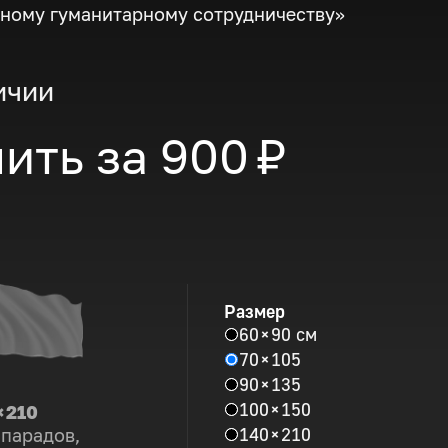
ному гуманитарному сотрудничеству»
ичии
ить за
900 ₽
Размер
60 × 90 см
70 × 105
90 × 135
100 × 150
× 210
140 × 210
 парадов,