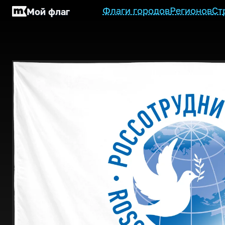
Флаги городов
Регионов
Ст
Мой флаг