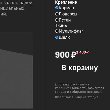
Крепление
пных площадей
Карман
фициальных
Люверсы
ий.
Петли
Ткань
Мультифлаг
Шёлк
900 ₽
1 400 ₽
В корзину
Доставку расчитаем в
корзине: стоимость зависит от
города и габаритов посылки.
Флагшток в цену не входит.