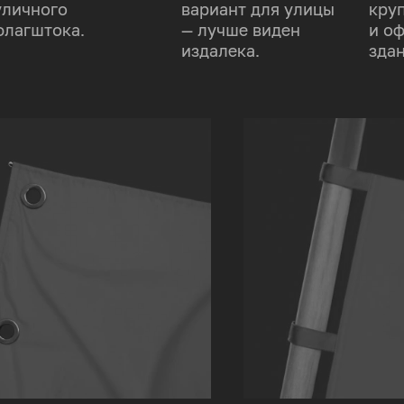
уличного
вариант для улицы
кру
флагштока.
— лучше виден
и о
издалека.
здан