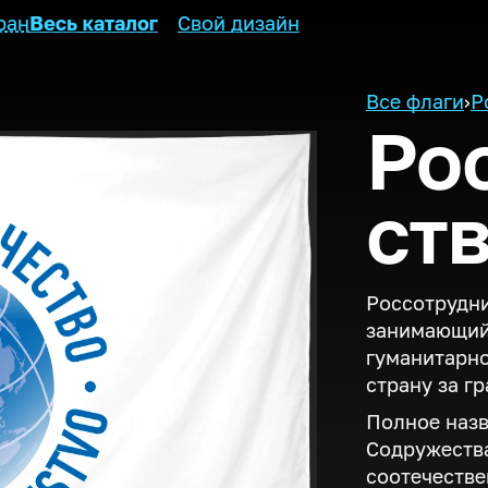
ран
Весь каталог
Свой дизайн
Все флаги
›
Р
Ро
ст
Россотрудни
занимающий
гуманитарно
страну за г
Полное назв
Содружества
соотечестве