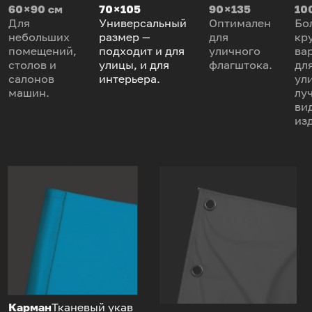
60 × 90 см
70 × 105
90 × 135
100
Для
Универсальный
Оптимален
Бо
небольших
размер —
для
кр
помещений,
подходит и для
уличного
ва
столов и
улицы, и для
флагштока.
дл
салонов
интерьера.
ул
машин.
лу
ви
из
Карман
Тканевый укав