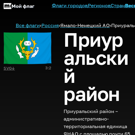
Флаги городов
Регионов
Стран
Вес
Мой флаг
Все флаги
›
Россия
›
Ямало-Ненецкий
АО
›
Приураль
Приур
альски
й
3:2
SVG
↓
район
Приуральский район –
административно-
территориальная единица
ЯНАО
с площадью почти 65