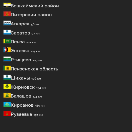
Вешкаймский район
Питерский район
Аткарск
56 км
Саратов
97 км
Пенза
102 км
Энгельс
107 км
Ртищево
109 км
Пензенская область
Шиханы
126 км
Жирновск
154 км
Балашов
174 км
Кирсанов
183 км
Рузаевка
197 км