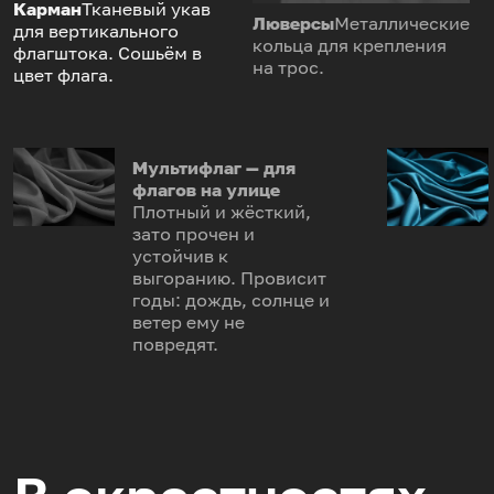
Карман
Тканевый укав
Люверсы
Металлические
для вертикального
кольца для крепления
флагштока. Сошьём в
на трос.
цвет флага.
Мультифлаг — для
флагов на улице
Плотный и жёсткий,
зато прочен и
устойчив к
выгоранию. Провисит
годы: дождь, солнце и
ветер ему не
повредят.