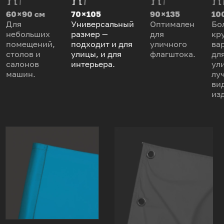
60 × 90 см
70 × 105
90 × 135
100
Для
Универсальный
Оптимален
Бо
небольших
размер —
для
кр
помещений,
подходит и для
уличного
ва
столов и
улицы, и для
флагштока.
дл
салонов
интерьера.
ул
машин.
лу
ви
из