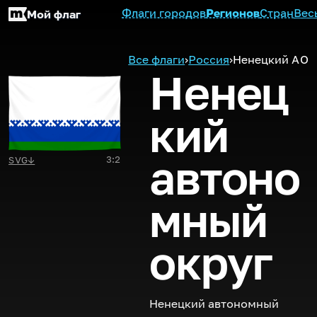
Флаги городов
Регионов
Стран
Вес
Мой флаг
Все флаги
›
Россия
›
Ненецкий
АО
Ненец
кий
автоно
3:2
SVG
↓
мный
округ
Ненецкий автономный