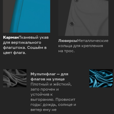
Карман
Тканевый укав
Люверсы
Металлические
для вертикального
кольца для крепления
флагштока. Сошьём в
на трос.
цвет флага.
Мультифлаг — для
флагов на улице
Плотный и жёсткий,
зато прочен и
устойчив к
выгоранию. Провисит
годы: дождь, солнце и
ветер ему не