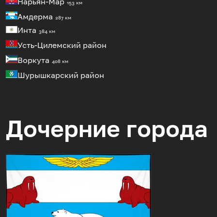
Нарьян-Мар
153 км
Амдерма
287 км
Инта
384 км
Усть-Цилемский район
Воркута
408 км
Шурышкарский район
Дочерние города