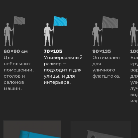
60 × 90 см
70 × 105
90 × 135
100
Для
Универсальный
Оптимален
Бо
небольших
размер —
для
кр
помещений,
подходит и для
уличного
ва
столов и
улицы, и для
флагштока.
дл
салонов
интерьера.
ул
машин.
лу
ви
из