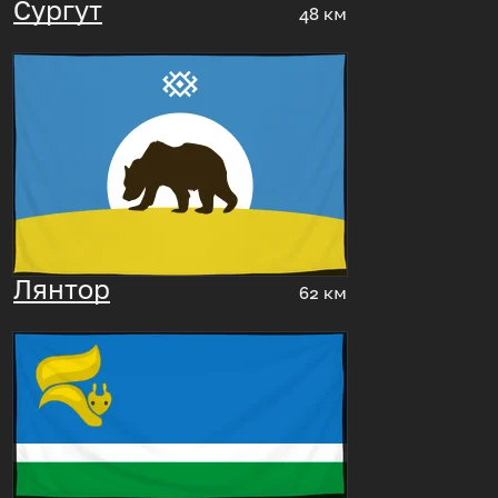
Сургут
48 км
Лянтор
62 км