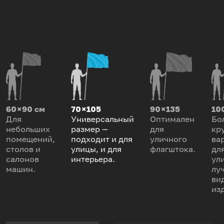
60 × 90 см
70 × 105
90 × 135
100
Для
Универсальный
Оптимален
Бо
небольших
размер —
для
кр
помещений,
подходит и для
уличного
ва
столов и
улицы, и для
флагштока.
дл
салонов
интерьера.
ул
машин.
лу
ви
из