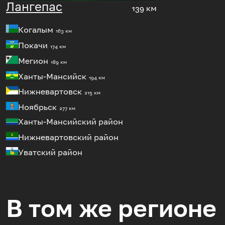
Лангепас
139 км
Когалым
163 км
Покачи
174 км
Мегион
189 км
Ханты-Мансийск
194 км
Нижневартовск
215 км
Ноябрьск
277 км
Ханты-Мансийский район
Нижневартовский район
Уватский район
В том же регионе