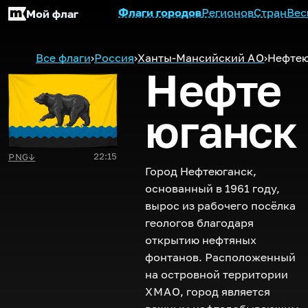
Флаги городов
Регионов
Стран
Вес
Мой флаг
Все флаги
›
Россия
›
Ханты-Мансийский
АО
›
Нефтею
Нефте
юганск
22:15
PNG
↓
Город Нефтеюганск,
основанный в 1961 году,
вырос из рабочего посёлка
геологов благодаря
открытию нефтяных
фонтанов. Расположенный
на островной территории
ХМАО
, город является