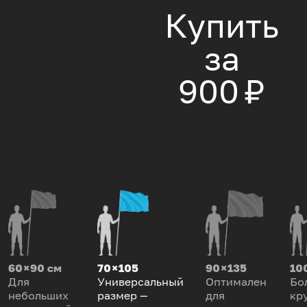
Купить
за
900 ₽
60 × 90 см
70 × 105
90 × 135
100
Для
Универсальный
Оптимален
Бо
небольших
размер —
для
кр