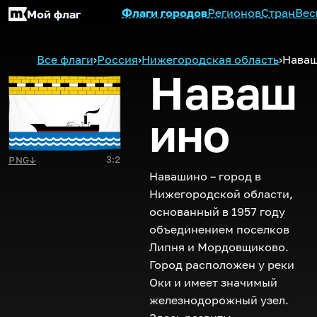
Флаги городов
Регионов
Стран
Вес
Мой флаг
Все флаги
›
Россия
›
Нижегородская область
›
Нава
Наваш
ино
3:2
PNG
↓
Навашино – город в
Нижегородской области,
основанный в 1957 году
объединением поселков
Липня и Мордовщиково.
Город расположен у реки
Оки и имеет значимый
железнодорожный узел.