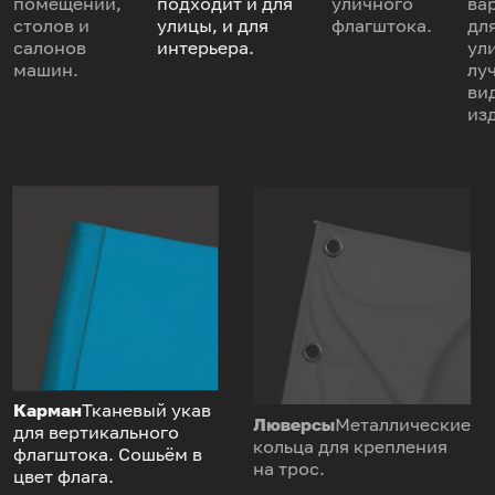
помещений,
подходит и для
уличного
ва
столов и
улицы, и для
флагштока.
дл
салонов
интерьера.
ул
машин.
лу
ви
из
Карман
Тканевый укав
Люверсы
Металлические
для вертикального
кольца для крепления
флагштока. Сошьём в
на трос.
цвет флага.