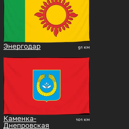
Энергодар
91 км
Каменка-
101 км
Днепровская