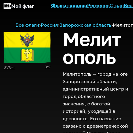
Флаги городов
Регионов
Стран
Вес
Мой флаг
Все флаги
›
Россия
›
Запорожская область
›
Мелитоп
Мелит
ополь
3:2
SVG
↓
Мелитополь — город на юге
Запорожской области,
административный центр и
город областного
значения, с богатой
историей, уходящей в
древность. Его название
связано с древнегреческой