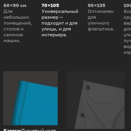
60 × 90 см
70 × 105
90 × 135
100
Для
Универсальный
Оптимален
Бо
небольших
размер —
для
кр
помещений,
подходит и для
уличного
ва
столов и
улицы, и для
флагштока.
дл
салонов
интерьера.
ул
машин.
лу
ви
из
Карман
Тканевый укав