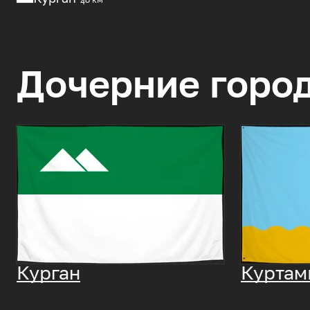
Дочерние горо
Курган
Курта