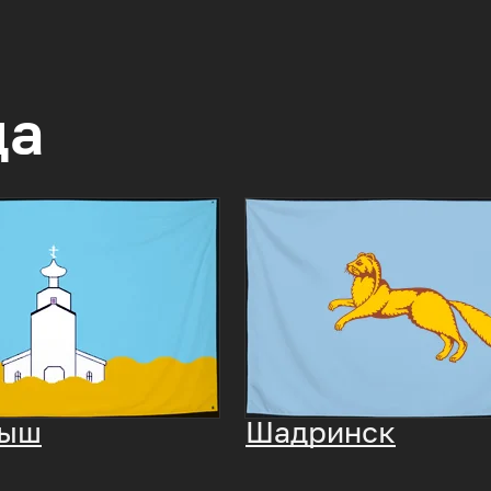
да
мыш
Шадринск