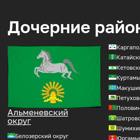
Дочерние райо
Каргапо
Катайск
Кетовск
Куртамы
Макушин
Петухов
Половин
Альменевский
Шатровс
округ
Шумихин
Белозерский округ
Юргамыш