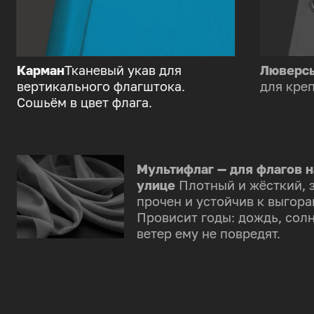
Карман
Тканевый укав для
Люверс
вертикального флагштока.
для креп
Сошьём в цвет флага.
Мультифлаг — для флагов н
улице
Плотный и жёсткий, 
прочен и устойчив к выгора
Провисит годы: дождь, солн
ветер ему не повредят.