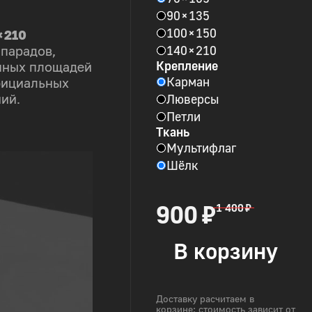
90 × 135
100 × 150
× 210
140 × 210
 парадов,
Крепление
пных площадей
Карман
фициальных
Люверсы
ий.
Петли
Ткань
Мультифлаг
Шёлк
900 ₽
1 400 ₽
В корзину
Доставку расчитаем в
корзине: стоимость зависит от