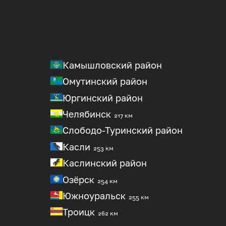
Камышловский район
Омутинский район
Юргинский район
Челябинск
217 км
Слободо-Туринский район
Касли
253 км
Каслинский район
Озёрск
254 км
Южноуральск
255 км
Троицк
262 км