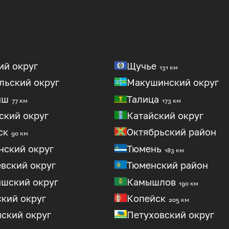
ий округ
Щучье
131 км
льский округ
Макушинский округ
ыш
Талица
77 км
173 км
ский округ
Катайский округ
ск
Октябрьский район
90 км
ский округ
Тюмень
183 км
вский округ
Тюменский район
шский округ
Камышлов
190 км
кий округ
Копейск
205 км
ский округ
Петуховский округ