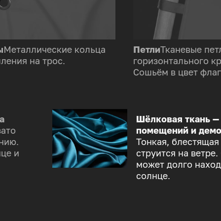
ы
Металлические кольца
Петли
Тканевые пет
ления на трос.
горизонтального к
Сошьём в цвет флаг
а
Шёлковая ткань —
зато
помещений и демо
нию.
Тонкая, блестящая
це и
струится на ветре.
может долго наход
солнце.