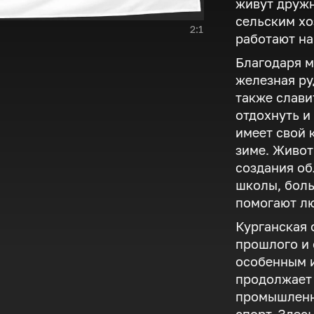
живут друж
сельским хо
2:1
работают на
Благодаря м
железная ру
также слави
отдохнуть и
имеет свой 
зиме. Живот
создания об
школы, боль
помогают лю
Курганская 
прошлого и 
особенным и
продолжает 
промышленно