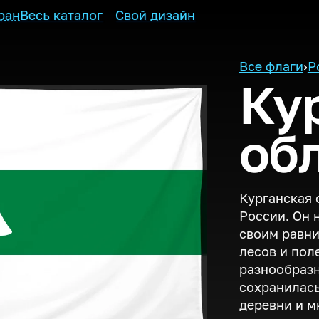
ран
Весь каталог
Свой дизайн
Все флаги
›
Р
Ку
об
Курганская 
России. Он 
своим равни
лесов и пол
разнообразн
сохранилась
деревни и м