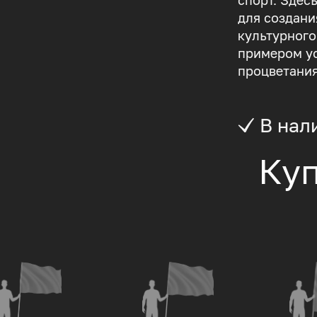
спорт. Здес
для создани
культурного
примером ус
процветания
В нал
Куп