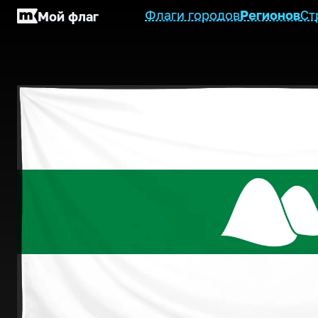
Флаги городов
Регионов
Ст
Мой флаг