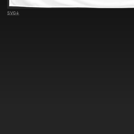
SVG
↓