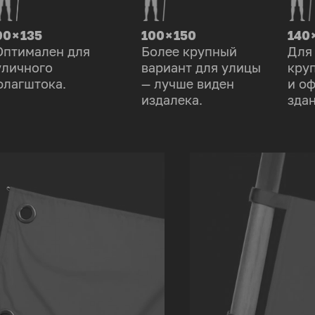
90 × 135
100 × 150
140 
Оптимален для
Более крупный
Для
уличного
вариант для улицы
кру
флагштока.
— лучше виден
и о
издалека.
здан