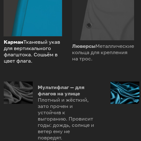
Карман
Тканевый укав
Люверсы
Металлические
для вертикального
кольца для крепления
флагштока. Сошьём в
на трос.
цвет флага.
Мультифлаг — для
флагов на улице
Плотный и жёсткий,
зато прочен и
устойчив к
выгоранию. Провисит
годы: дождь, солнце и
ветер ему не
повредят.