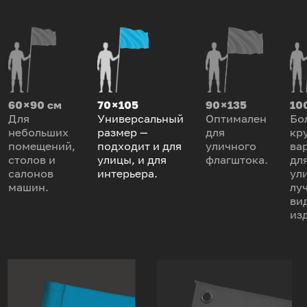
60 × 90 см
70 × 105
90 × 135
100
Для
Универсальный
Оптимален
Бо
небольших
размер —
для
кр
помещений,
подходит и для
уличного
ва
столов и
улицы, и для
флагштока.
дл
салонов
интерьера.
ул
машин.
лу
ви
из