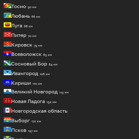
Тосно
50 км
Любань
66 км
Луга
68 км
Питер
70 км
Кировск
79 км
Всеволожск
83 км
Сосновый Бор
84 км
Ивангород
106 км
Кириши
110 км
Великий Новгород
113 км
Новая Ладога
152 км
Новгородская область
Выборг
170 км
Псков
197 км