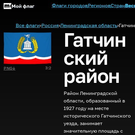
Флаги городов
Регионов
Стран
Вес
Мой флаг
Все флаги
›
Россия
›
Ленинградская область
›
Гатчи
Гатчин
ский
район
3:2
PNG
↓
Район Ленинградской
области, образованный в
1927 году на месте
исторического Гатчинского
уезда, занимает
значительную площадь с