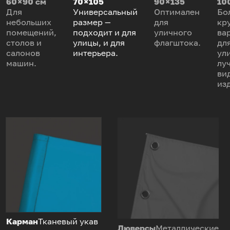
60 × 90 см
70 × 105
90 × 135
100
Для
Универсальный
Оптимален
Бо
небольших
размер —
для
кр
помещений,
подходит и для
уличного
ва
столов и
улицы, и для
флагштока.
дл
салонов
интерьера.
ул
машин.
лу
ви
из
Карман
Тканевый укав
Люверсы
Металлические