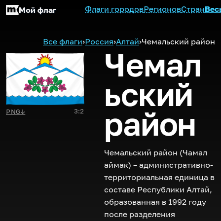
Флаги городов
Регионов
Стран
Вес
Мой флаг
Все флаги
›
Россия
›
Алтай
›
Чемальский район
Чемал
ьский
район
3:2
PNG
↓
Чемальский район (Чамал
аймак) – административно-
территориальная единица в
составе Республики Алтай,
образованная в 1992 году
после разделения